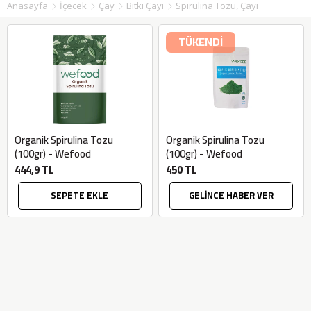
Anasayfa
İçecek
Çay
Bitki Çayı
Spirulina Tozu, Çayı
TÜKENDİ
Organik Spirulina Tozu
Organik Spirulina Tozu
(100gr) - Wefood
(100gr) - Wefood
444,9 TL
450 TL
SEPETE EKLE
GELİNCE HABER VER