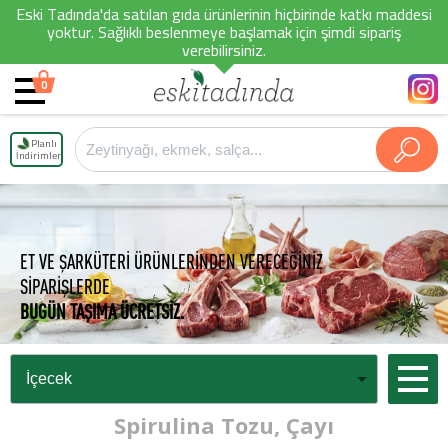
Eski Tadında'da satılan gıda ürünlerinin hiçbirinde katkı maddesi
yoktur. Sağlıklı beslenmeye başlamak için şimdi sipariş
verebilirsiniz.
0
Planlı
İndirimler
ET VE ŞARKÜTERİ ÜRÜNLERİNDEN VERECEĞİNİZ
SİPARİŞLERDE
BUGÜN TAŞIMA ÜCRETSİZ.
Spirulina Tozu, Çayı