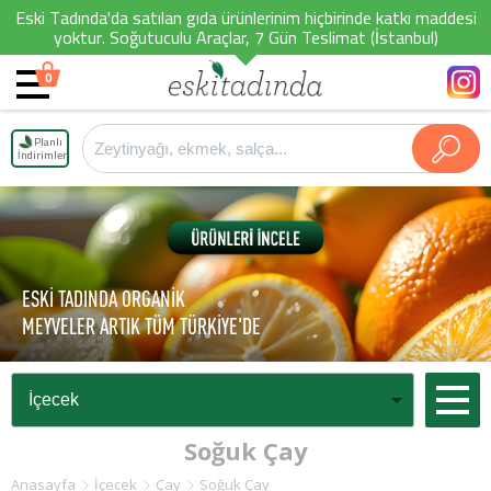
Eski Tadında'da satılan gıda ürünlerinim hiçbirinde katkı maddesi
yoktur. Soğutuculu Araçlar, 7 Gün Teslimat (İstanbul)
0
Planlı
İndirimler
ESKİ TADINDA ORGANİK
MEYVELER ARTIK TÜM TÜRKİYE'DE
Soğuk Çay
Anasayfa
İçecek
Çay
Soğuk Çay