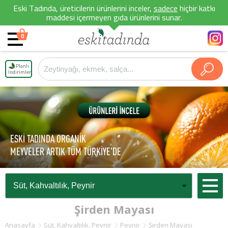
Eski Tadında, üreticilerin ürünlerini inceler,
sadece
hiçbir katkı
maddesi içermeyen gıda ürünlerini sunar.
0
Planlı
İndirimler
ESKİ TADINDA ORGANİK
MEYVELER ARTIK TÜM TÜRKİYE'DE
Şirden Mayası
Anasayfa
Süt, Kahvaltılık, Peynir
Peynir
Şirden Mayası