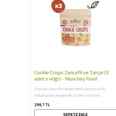
Cookie Crisps Zencefil ve Tarçın (3
adet x 40gr) - Munchey Food
Sizin için Zencefilin keskin tadını, tarçının sıcak
dokunuşuyla dengeledik. Cookie Crisps'leri
dondurma, tatlı ve yoğurtla birlikte de...
299,7 TL
SEPETE EKLE