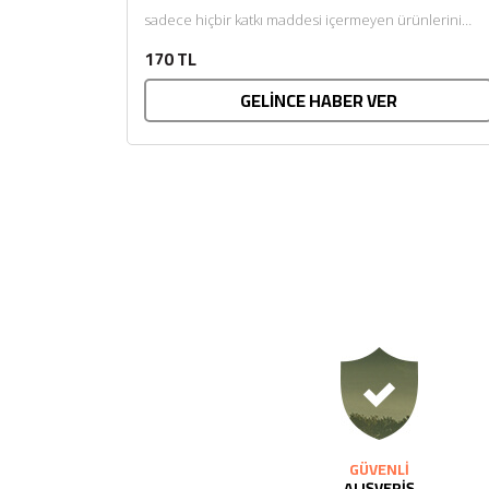
sadece hiçbir katkı maddesi içermeyen ürünlerini
sunar. Afiyet olsun....
170 TL
GELİNCE HABER VER
GÜVENLİ
ALIŞVERİŞ