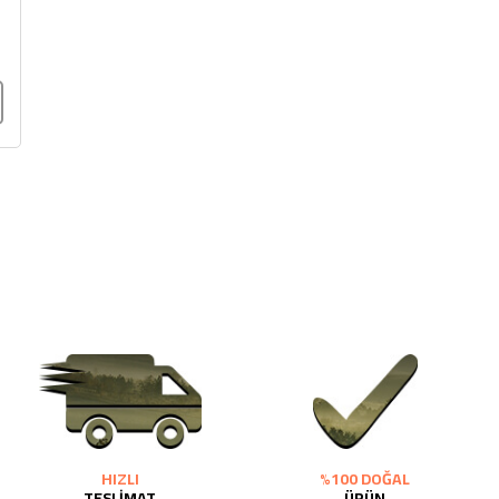
HIZLI
%100 DOĞAL
TESLİMAT
ÜRÜN