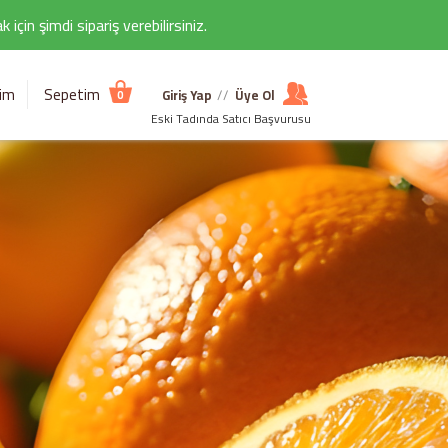
çin şimdi sipariş verebilirsiniz.
şim
Sepetim
Giriş Yap
//
Üye Ol
0
Eski Tadında Satıcı Başvurusu