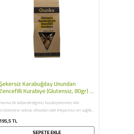
×
Şekersiz Karabuğday Unundan
Zencefilli Kurabiye (Glutensiz, 80gr) -
Quoka
Hurma ile tatlandırdığımız kurabiyelerimiz kilo
problemine sebep olmadan tatlı ihtiyacınızı en sağlıklı
ekilde karşılar. Rafine şeker içermez. Koruyucu
195,5 TL
içermez. GDO...
SEPETE EKLE