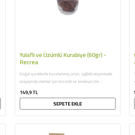
Yulaflı ve Üzümlü Kurabiye (60gr) -
Recrea
Doğal içeriklerle hazırlanmış ürün, sağlıklı atıştırmalık
arayışında olanlar için lezzetli ve besleyici bir
alternatiftir. Hurma dolgusu, kuru...
149,9 TL
SEPETE EKLE