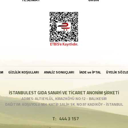
AM
GİZLİLİK KOŞULLARI
ANALİZ SONUÇLARI
İADE ve İPTAL
ÜYELİK SÖZL
İSTANBULEST GIDA SANAYİ VE TİCARET ANONİM ŞİRKETİ
ADRES: ALTIEYLÜL, KİRAZKÖYÜ NO:12 - BALIKESİR
DAĞITIM: KOŞUYOLU MH. KATİP SALİH SK. NO:97 KADIKÖY - İSTANBUL
T:
444 3 157