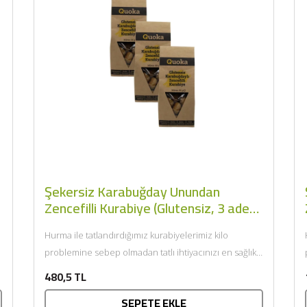
BU HAFTANIN PLANLI İNDİRİMİ
2320,00 TL
Sızma Zeytinyağı (2025
Şekersiz Karabuğday Unundan
2100,00 TL
Yeni Hasat, Güney Ege, 5
Zencefilli Kurabiye (Glutensiz, 3 adet
Litre) - AtcaNova
x 80gr) - Quoka
Hurma ile tatlandırdığımız kurabiyelerimiz kilo
SEPETE EKLE
problemine sebep olmadan tatlı ihtiyacınızı en sağlıklı
şekilde karşılar. Rafine şeker içermez. Koruyucu
ş
480,5 TL
içermez. GDO...
SEPETE EKLE