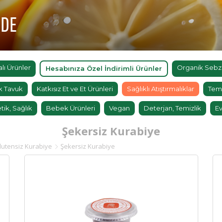
'DE
ı Ürünler
Organik Sebz
Hesabınıza Özel İndirimli Ürünler
k Tavuk
Katkısız Et ve Et Ürünleri
Sağlıklı Atıştırmalıklar
Tem
tik, Sağlık
Bebek Ürünleri
Vegan
Deterjan, Temizlik
Ev
Şekersiz Kurabiye
lutensiz Kurabiye
Şekersiz Kurabiye