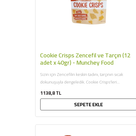
Cookie Crisps Zencefil ve Tarçın (12
adet x 40gr) - Munchey Food
Sizin için Zencefilin keskin tadını, tarçının sıcak
dokunuşuyla dengeledik. Cookie Crisps'leri
dondurma, tatlı ve yoğurtla birlikte de...
1138,8 TL
SEPETE EKLE