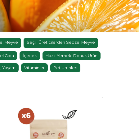
e, Meyve
Seçili Üreticilerden Sebze, Meyve
el Gıda
İçecek
Hazır Yemek, Donuk Ürün
, Yaşam
Vitaminler
Pet Ürünleri