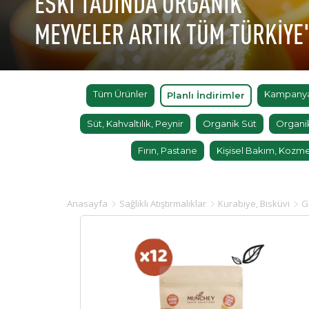
ESKİ TADINDA ORGANİK
MEYVELER ARTIK TÜM TÜRKİYE
Tüm Ürünler
Kampanyal
Planlı İndirimler
Süt, Kahvaltılık, Peynir
Organik Süt
Organi
Fırın, Pastane
Kişisel Bakım, Kozme
Anasayfa
Sağlıklı Atıştırmalıklar
Kurabiye, Bisküvi
G