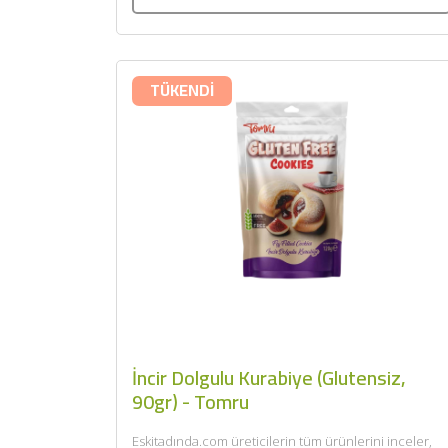
TÜKENDİ
İncir Dolgulu Kurabiye (Glutensiz,
90gr) - Tomru
Eskitadında.com üreticilerin tüm ürünlerini inceler,