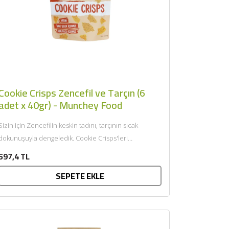
Cookie Crisps Zencefil ve Tarçın (6
adet x 40gr) - Munchey Food
Sizin için Zencefilin keskin tadını, tarçının sıcak
dokunuşuyla dengeledik. Cookie Crisps'leri
dondurma, tatlı ve yoğurtla birlikte de...
597,4 TL
SEPETE EKLE