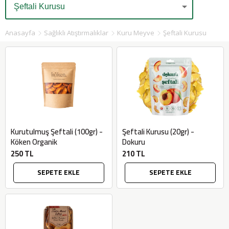
Anasayfa
Sağlıklı Atıştırmalıklar
Kuru Meyve
Şeftali Kurusu
Kurutulmuş Şeftali (100gr) -
Şeftali Kurusu (20gr) -
Köken Organik
Dokuru
250 TL
210 TL
SEPETE EKLE
SEPETE EKLE