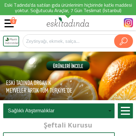
Eski Tadında'da satılan gıda ürünlerinim hiçbirinde katkı maddesi
yoktur. Soğutuculu Araçlar, 7 Gün Teslimat (İstanbul)
0
Planlı
İndirimler
ESKİ TADINDA ORGANİK
MEYVELER ARTIK TÜM TÜRKİYE'DE
Şeftali Kurusu