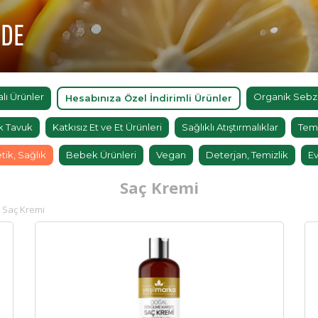
'DE
ı Ürünler
Organik Sebz
Hesabınıza Özel İndirimli Ürünler
k Tavuk
Katkısız Et ve Et Ürünleri
Sağlıklı Atıştırmalıklar
Tem
tik, Sağlık
Bebek Ürünleri
Vegan
Deterjan, Temizlik
Ev
Saç Kremi
Saç Kremi