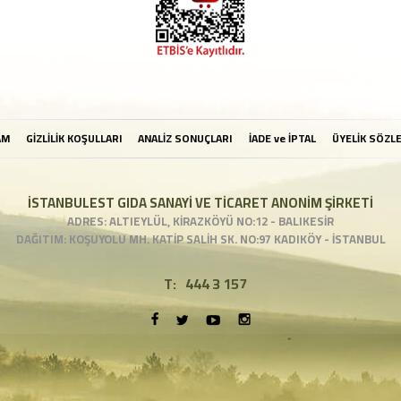
AM
GİZLİLİK KOŞULLARI
ANALİZ SONUÇLARI
İADE ve İPTAL
ÜYELİK SÖZL
İSTANBULEST GIDA SANAYİ VE TİCARET ANONİM ŞİRKETİ
ADRES: ALTIEYLÜL, KİRAZKÖYÜ NO:12 - BALIKESİR
DAĞITIM: KOŞUYOLU MH. KATİP SALİH SK. NO:97 KADIKÖY - İSTANBUL
T:
444 3 157