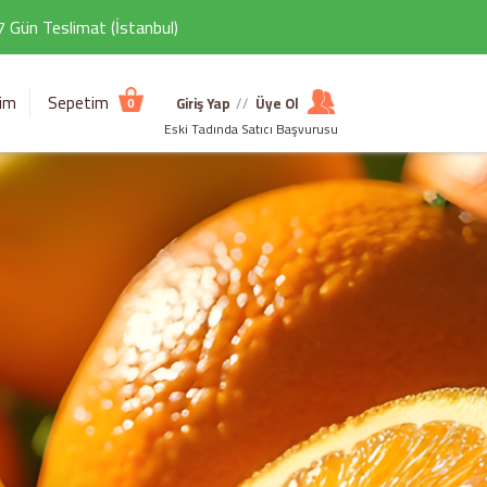
 7 Gün Teslimat (İstanbul)
şim
Sepetim
Giriş Yap
//
Üye Ol
0
Eski Tadında Satıcı Başvurusu