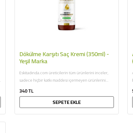
Dökülme Karşıtı Saç Kremi (350ml) -
Yeşil Marka
Eskitadında.com üreticilerin tüm ürünlerini inceler,
e
sadece hiçbir katkı maddesi içermeyen ürünlerini
sunar. Afiyet olsun....
340 TL
SEPETE EKLE
BU HAFTANIN PLANLI İNDİRİMİ
2690,00 TL
Kaan Olgun Hasat