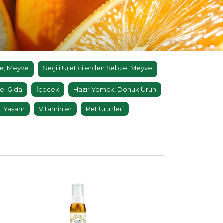
e, Meyve
Seçili Üreticilerden Sebze, Meyve
el Gıda
İçecek
Hazır Yemek, Donuk Ürün
, Yaşam
Vitaminler
Pet Ürünleri