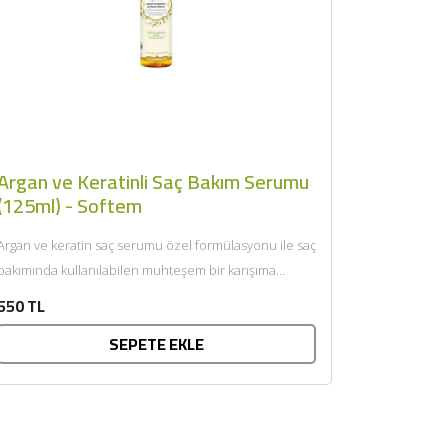
Argan ve Keratinli Saç Bakım Serumu
(125ml) - Softem
Argan ve keratin saç serumu özel formülasyonu ile saç
bakımında kullanılabilen muhteşem bir karışıma
sahiptir. Hem argan...
550 TL
SEPETE EKLE
×