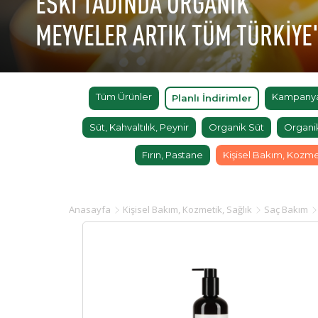
ESKİ TADINDA ORGANİK
MEYVELER ARTIK TÜM TÜRKİYE
Tüm Ürünler
Kampanyal
Planlı İndirimler
Süt, Kahvaltılık, Peynir
Organik Süt
Organi
Fırın, Pastane
Kişisel Bakım, Kozme
Anasayfa
Kişisel Bakım, Kozmetik, Sağlık
Saç Bakım