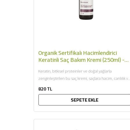
Organik Sertifikalı Hacimlendirici
Keratinli Saç Bakım Kremi (250ml) -
Bionaturca
Keratin, bitkisel proteinler ve doğal yağlarla
zenginleştirilen bu saç kremi, saçlara hacim, canlılık v
ipeksi yumuşaklık kazandırır....
820 TL
SEPETE EKLE