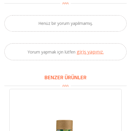
×
BU HAFTANIN PLANLI İNDİRİMİ
Henüz bir yorum yapılmamış.
2690,00 TL
Kaan Olgun Hasat
2071,30 TL
Naturel Sızma
Zeytinyağı (5lt, Soğuk
giriş yapınız.
Yorum yapmak için lütfen
Sıkım) - Bilgem
Zeytincilik
BENZER ÜRÜNLER
SEPETE EKLE