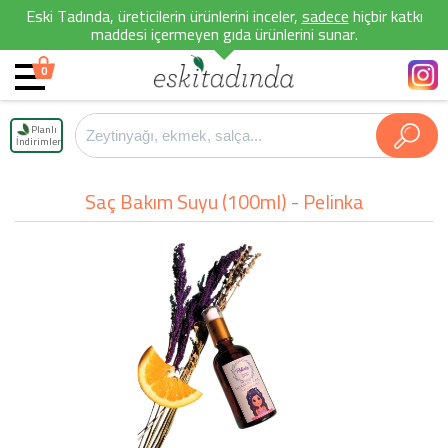
Eski Tadında, üreticilerin ürünlerini inceler,
sadece
hiçbir katkı
maddesi içermeyen gıda ürünlerini sunar.
0
Planlı
İndirimler
Saç Bakım Suyu (100ml) - Pelinka