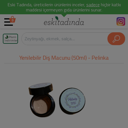
Eski Tadında, üreticilerin ürünlerini inceler,
sadece
hiçbir katkı
maddesi içermeyen gıda ürünlerini sunar.
0
Planlı
İndirimler
Yenilebilir Diş Macunu (50ml) - Pelinka