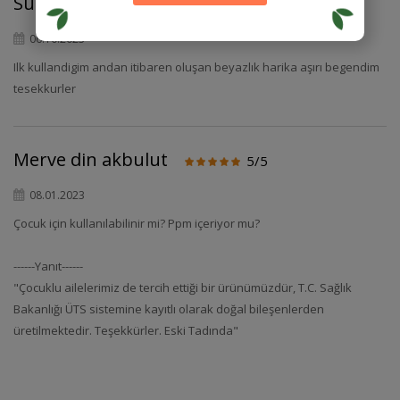
Sunay
5/5
06.10.2023
Ilk kullandigim andan itibaren oluşan beyazlık harika aşırı begendim
tesekkurler
Merve din akbulut
5/5
08.01.2023
Çocuk için kullanılabilinir mi? Ppm içeriyor mu?
------Yanıt------
"Çocuklu ailelerimiz de tercih ettiği bir ürünümüzdür, T.C. Sağlık
Bakanlığı ÜTS sistemine kayıtlı olarak doğal bileşenlerden
üretilmektedir. Teşekkürler. Eski Tadında"