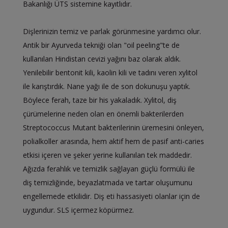
Bakanlığı ÜTS sistemine kayıtlıdır.
Dişlerinizin temiz ve parlak görünmesine yardımcı olur.
Antik bir Ayurveda tekniği olan "oil peeling"te de
kullanılan Hindistan cevizi yağını baz olarak aldık.
Yenilebilir bentonit kili, kaolin kili ve tadını veren xylitol
ile karıştırdık. Nane yağı ile de son dokunuşu yaptık.
Böylece ferah, taze bir his yakaladık. Xylitol, diş
çürümelerine neden olan en önemli bakterilerden
Streptococcus Mutant bakterilerinin üremesini önleyen,
polialkoller arasında, hem aktif hem de pasif anti-caries
etkisi içeren ve şeker yerine kullanılan tek maddedir.
Ağızda ferahlık ve temizlik sağlayan güçlü formülü ile
diş temizliğinde, beyazlatmada ve tartar oluşumunu
engellemede etkilidir. Diş eti hassasiyeti olanlar için de
uygundur. SLS içermez köpürmez.