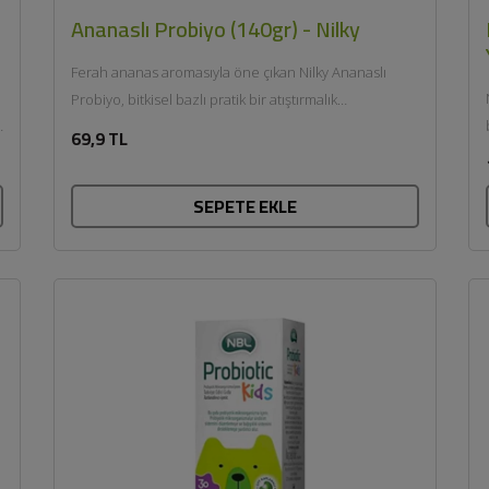
Ananaslı Probiyo (140gr) - Nilky
Ferah ananas aromasıyla öne çıkan Nilky Ananaslı
Probiyo, bitkisel bazlı pratik bir atıştırmalık
alternatifidir. Hafif ve meyvemsi...
69,9 TL
SEPETE EKLE