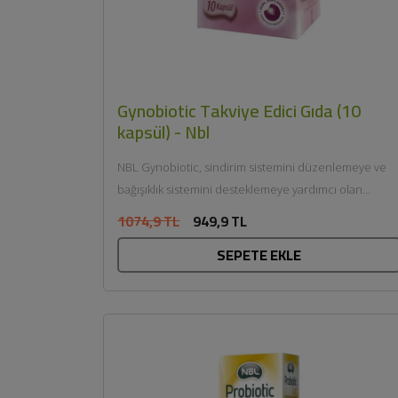
Gynobiotic Takviye Edici Gıda (10
kapsül) - Nbl
NBL Gynobiotic, sindirim sistemini düzenlemeye ve
bağışıklık sistemini desteklemeye yardımcı olan
probiyotik mikroorganizmalar içerir. Bu probiyotikler,
1074,9 TL
949,9 TL
bağışıklık...
SEPETE EKLE