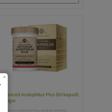
×
Advanced Acidophilus Plus (60 kapsül)
- Solgar
Advanced Acidophilus Plus, sindirim sistemini