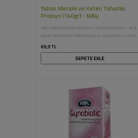
Yaban Mersini ve Keten Tohumlu
Probiyo (140gr) - Nilky
Nilky Yaban Mersini ve Keten Tohumlu Probiyo 140 gr,
yaban mersininin hafif mayhoş ve meyvemsi lezzetini
keten...
69,9 TL
SEPETE EKLE