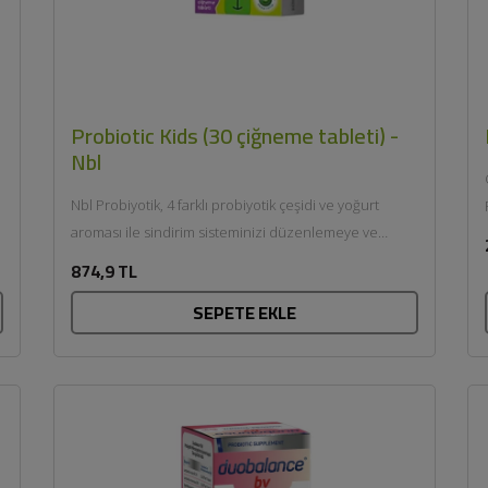
Probiotic Kids (30 çiğneme tableti) -
Nbl
Nbl Probiyotik, 4 farklı probiyotik çeşidi ve yoğurt
aroması ile sindirim sisteminizi düzenlemeye ve
bağışıklık sisteminizi desteklemeye...
874,9 TL
SEPETE EKLE