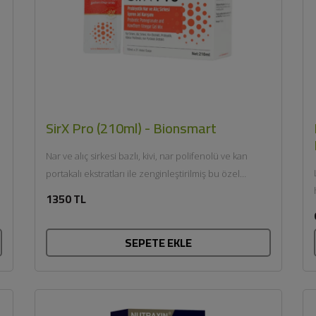
SirX Pro (210ml) - Bionsmart
Nar ve alıç sirkesi bazlı, kivi, nar polifenolü ve kan
portakalı ekstratları ile zenginleştirilmiş bu özel
takviye...
1350 TL
SEPETE EKLE