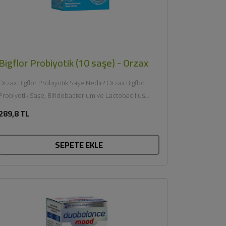
Bigflor Probiyotik (10 saşe) - Orzax
Orzax Bigflor Probiyotik Saşe Nedir? Orzax Bigflor
Probiyotik Saşe, Bifidobacterium ve Lactobacillus
türlerinden oluşan 3×10⁹ kob/gün probiyotik
289,8 TL
karışımını...
SEPETE EKLE