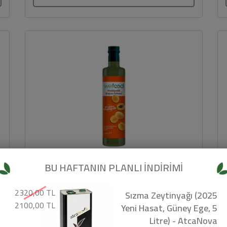
BU HAFTANIN PLANLI İNDİRİMİ
Probiyotik Kayısı Sirkesi (250ml) -
2320,00 TL
Sızma Zeytinyağı (2025
Wefood
2100,00 TL
Yeni Hasat, Güney Ege, 5
Litre) - AtcaNova
Wefood Probiyotik Kayısı Sirkesi Nedir? . Kayısı sirkesi. .