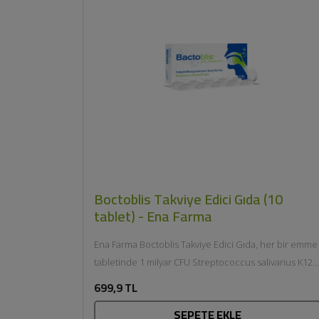
Boctoblis Takviye Edici Gıda (10
tablet) - Ena Farma
Ena Farma Boctoblis Takviye Edici Gıda, her bir emme
tabletinde 1 milyar CFU Streptococcus salivarius K12
içeren...
699,9 TL
SEPETE EKLE