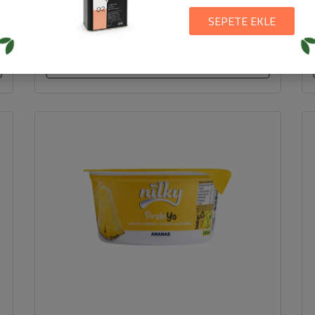
k
Probiyotik içerikli. . Sirke analı yapı. . Renklendirici ve
SEPETE EKLE
koruyucu içermez. Wefood Probiyotik...
294,9 TL
SEPETE EKLE