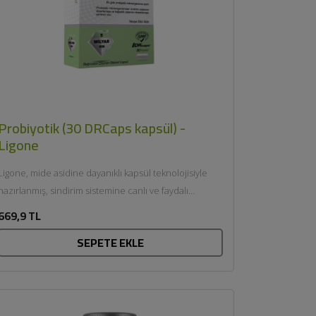
Probiyotik (30 DRCaps kapsül) -
Ligone
Ligone, mide asidine dayanıklı kapsül teknolojisiyle
hazırlanmış, sindirim sistemine canlı ve faydalı
probiyotik bakteriler ulaştırmayı hedefleyen bir...
669,9 TL
SEPETE EKLE