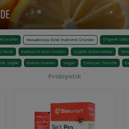
'DE
ı Ürünler
Organik Sebz
Hesabınıza Özel İndirimli Ürünler
k Tavuk
Katkısız Et ve Et Ürünleri
Sağlıklı Atıştırmalıklar
Tem
tik, Sağlık
Bebek Ürünleri
Vegan
Deterjan, Temizlik
Ev
Probiyotik