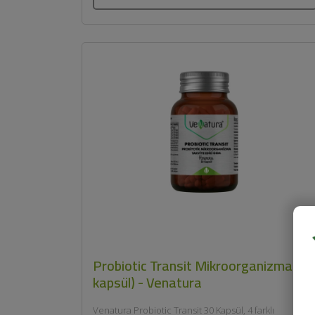
Probiotic Transit Mikroorganizma (30
kapsül) - Venatura
Venatura Probiotic Transit 30 Kapsül, 4 farklı