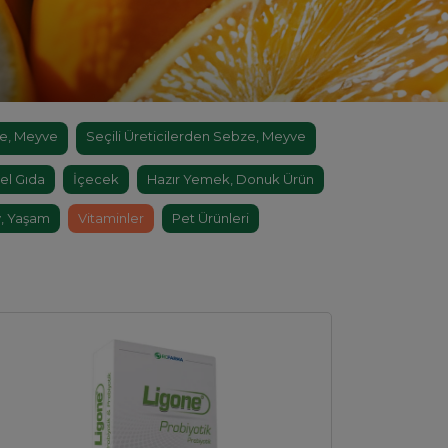
e, Meyve
Seçili Üreticilerden Sebze, Meyve
el Gıda
İçecek
Hazır Yemek, Donuk Ürün
, Yaşam
Vitaminler
Pet Ürünleri