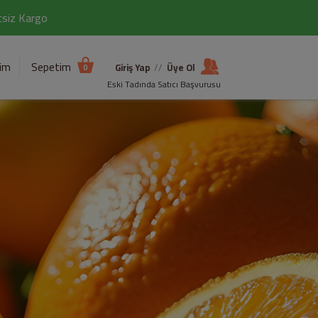
etsiz Kargo
şim
Sepetim
Giriş Yap
//
Üye Ol
0
Eski Tadında Satıcı Başvurusu