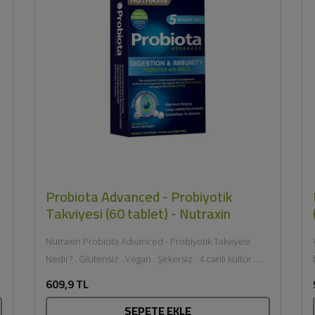
Probiota Advanced - Probiyotik
Takviyesi (60 tablet) - Nutraxin
Nutraxin Probiota Advanced - Probiyotik Takviyesi
Nedir? . Glutensiz . Vegan . Şekersiz . 4 canlı kültür . Üç
katlı kaplama teknolojisi ....
609,9 TL
SEPETE EKLE