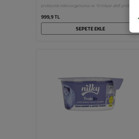
probiyotik mikroorganizma ve 10 milyar aktif probiyoti
karışımı içerir. Ürün,...
999,9 TL
SEPETE EKLE