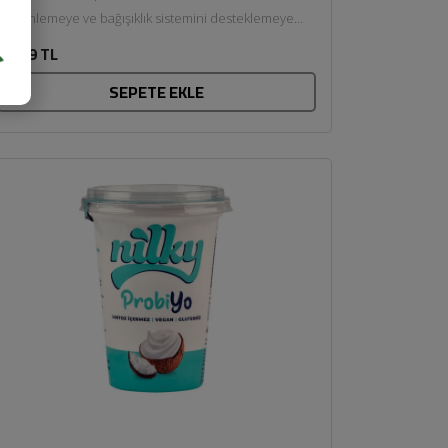
düzenlemeye ve bağışıklık sistemini desteklemeye
yardımcı olan probiyotik mikroorganizmalar içeren
889,9 TL
özel bir...
SEPETE EKLE