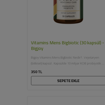
Vitamins Mens Bigbiotic (30 kapsül) -
Bigjoy
Bigjoy Vitamins Mens Bigbiotic Nedir? . Vejetaryen
(bitkisel) kapsül . Kapsülde 10 milyar KOB probiyotik .
İnülin ve FOS ile...
350 TL
SEPETE EKLE