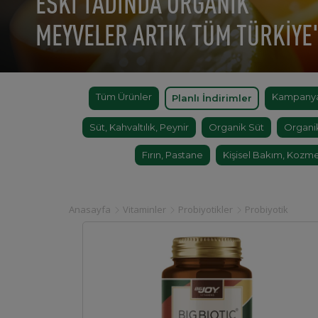
ESKİ TADINDA ORGANİK
MEYVELER ARTIK TÜM TÜRKİYE
Tüm Ürünler
Kampanyal
Planlı İndirimler
Süt, Kahvaltılık, Peynir
Organik Süt
Organi
Fırın, Pastane
Kişisel Bakım, Kozme
Anasayfa
Vitaminler
Probiyotikler
Probiyotik