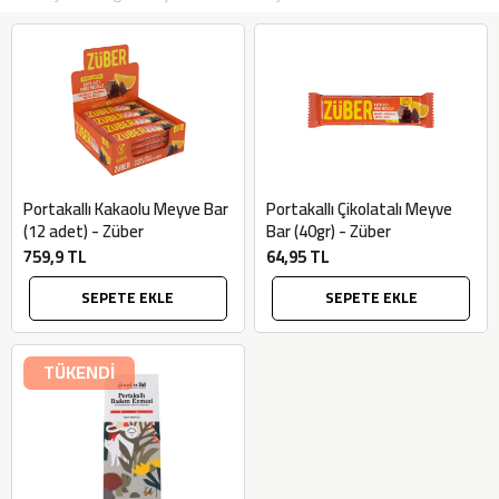
Portakallı Kakaolu Meyve Bar
Portakallı Çikolatalı Meyve
(12 adet) - Züber
Bar (40gr) - Züber
759,9 TL
64,95 TL
SEPETE EKLE
SEPETE EKLE
TÜKENDİ