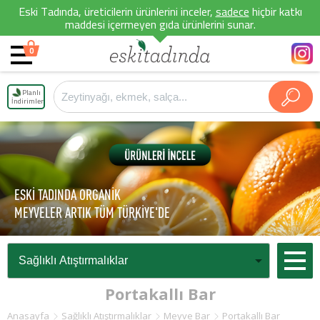
Eski Tadında, üreticilerin ürünlerini inceler,
sadece
hiçbir katkı
maddesi içermeyen gıda ürünlerini sunar.
0
Planlı
İndirimler
ESKİ TADINDA ORGANİK
MEYVELER ARTIK TÜM TÜRKİYE'DE
Portakallı Bar
Anasayfa
Sağlıklı Atıştırmalıklar
Meyve Bar
Portakallı Bar