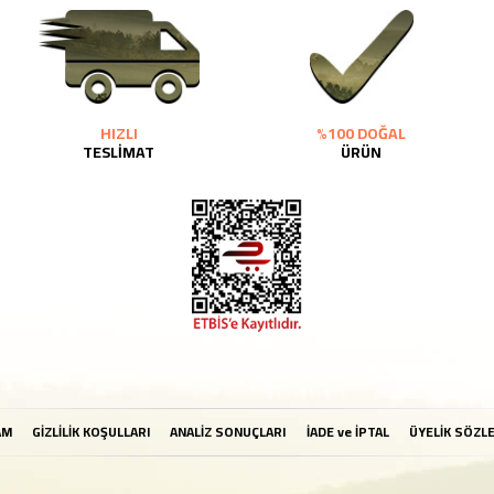
HIZLI
%100 DOĞAL
TESLİMAT
ÜRÜN
AM
GİZLİLİK KOŞULLARI
ANALİZ SONUÇLARI
İADE ve İPTAL
ÜYELİK SÖZL