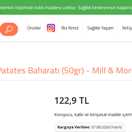
nlerinin hiçbirinde katkı maddesi yoktur. Sağlıklı beslenmeye başlamak i
Ürünler
Biz Kimiz
Sağlıklı Yaşam
İleti
Patates Baharatı (50gr) - Mill & Mor
122,9 TL
Koruyucu, katkı ve kimyasal madde içerme
Kargoya Verilme:
07.08.2026 (Yarın)