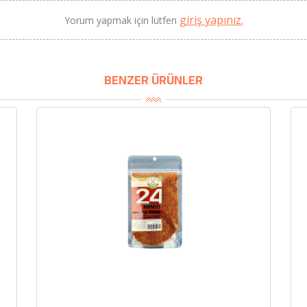
giriş yapınız.
Yorum yapmak için lütfen
BU HAFTANIN PLANLI İNDİRİMİ
2690,00 TL
BENZER ÜRÜNLER
Kaan Olgun Hasat
2071,30 TL
Naturel Sızma Zeytinyağı
(5lt, Soğuk Sıkım) - Bilgem
Zeytincilik
SEPETE EKLE