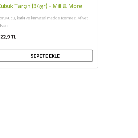
ubuk Tarçın (34gr) - Mill & More
oruyucu, katkı ve kimyasal madde içermez. Afiyet
lsun....
22,9 TL
SEPETE EKLE