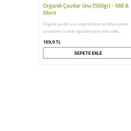
Organik Çavdar Unu (500gr) - Mill &
More
Organik çavdar unu, organik tarım sertifikalı çavdar
tanelerinin özenle öğütülmesiyle elde edilir.
Kendine özgü aroması ve doğal...
169,9 TL
SEPETE EKLE