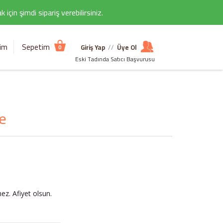
çin şimdi sipariş verebilirsiniz.
şim
Sepetim
Giriş Yap
//
Üye Ol
0
Eski Tadında Satıcı Başvurusu
e
z. Afiyet olsun.