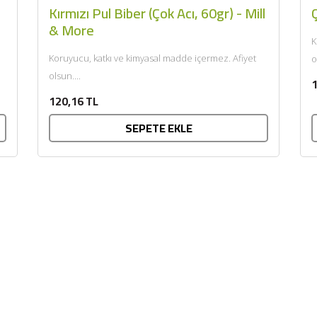
Kırmızı Pul Biber (Çok Acı, 60gr) - Mill
Ç
& More
K
Koruyucu, katkı ve kimyasal madde içermez. Afiyet
o
olsun....
1
120,16 TL
SEPETE EKLE