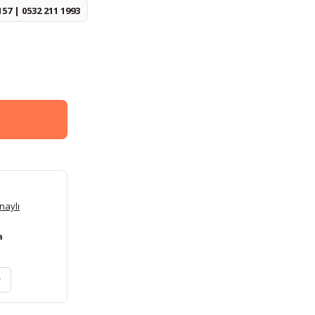
157 | 0532 211 1993
naylı
a
r