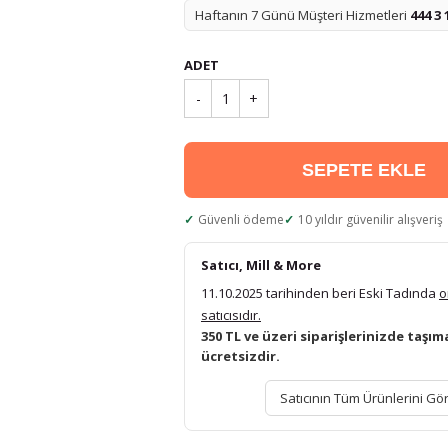
Haftanın 7 Günü Müşteri Hizmetleri
444 3 
ADET
-
1
+
SEPETE EKLE
Güvenli ödeme
10 yıldır güvenilir alışveriş
Satıcı, Mill & More
11.10.2025 tarihinden beri Eski Tadında
o
satıcısıdır.
350 TL ve üzeri siparişlerinizde taşım
ücretsizdir.
Satıcının Tüm Ürünlerini Gö