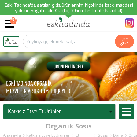
Eski Tadında'da satılan gıda ürünlerinim hiçbirinde katkı maddesi
yoktur. Soğutuculu Araçlar, 7 Gün Teslimat (İstanbul)
0
Planlı
İndirimler
ESKİ TADINDA ORGANİK
MEYVELER ARTIK TÜM TÜRKİYE'DE
Organik Sosis
Anasayfa
Katkısız Et ve Et Ürünleri
Et
Sosis
Dana
Orga