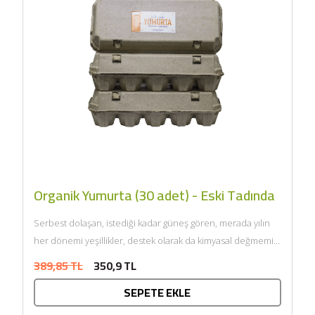
Organik Yumurta (30 adet) - Eski Tadında
Serbest dolaşan, istediği kadar güneş gören, merada yılın
her dönemi yeşillikler, destek olarak da kimyasal değmemiş
organik...
389,85 TL
350,9 TL
SEPETE EKLE