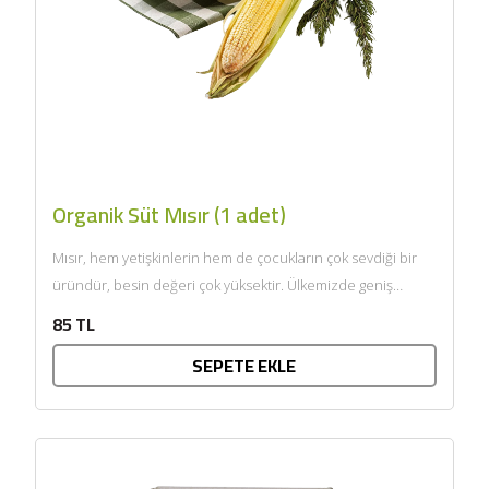
Organik Süt Mısır (1 adet)
Mısır, hem yetişkinlerin hem de çocukların çok sevdiği bir
üründür, besin değeri çok yüksektir. Ülkemizde geniş
anlamda...
85 TL
SEPETE EKLE