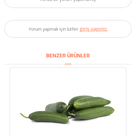
2320,00 TL
Sızma Zeytinyağı
2100,00 TL
(2025 Yeni Hasat,
Güney Ege, 5 Litre) -
giriş yapınız.
Yorum yapmak için lütfen
AtcaNova
BENZER ÜRÜNLER
SEPETE EKLE