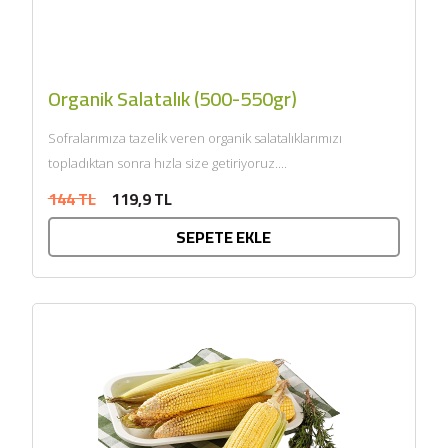
Organik Salatalık (500-550gr)
Sofralarımıza tazelik veren organik salatalıklarımızı
topladıktan sonra hızla size getiriyoruz....
144 TL
119,9 TL
SEPETE EKLE