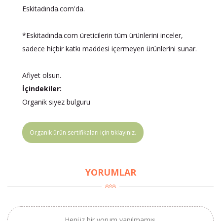
Eskitadında.com'da.
*Eskitadında.com üreticilerin tüm ürünlerini inceler,
sadece hiçbir katkı maddesi içermeyen ürünlerini sunar.
Afiyet olsun.
İçindekiler:
Organik siyez bulguru
Organik ürün sertifikaları için tıklayınız.
YORUMLAR
×
BU HAFTANIN PLANLI İNDİRİMİ
Henüz bir yorum yapılmamış.