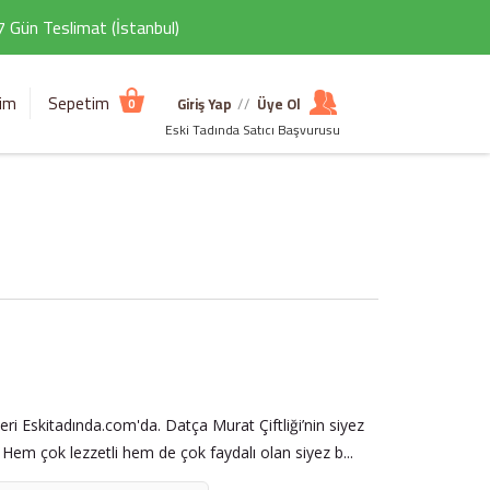
 7 Gün Teslimat (İstanbul)
şim
Sepetim
Giriş Yap
//
Üye Ol
0
Eski Tadında Satıcı Başvurusu
leri Eskitadında.com'da. Datça Murat Çiftliği’nin siyez
 Hem çok lezzetli hem de çok faydalı olan siyez b...