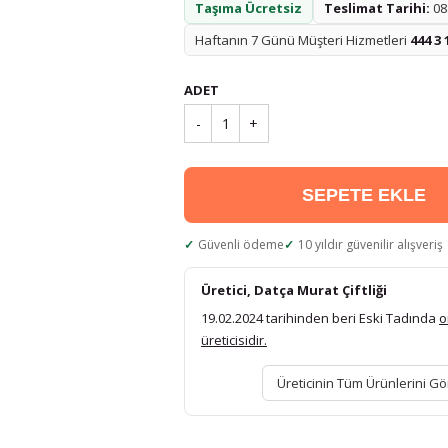
Taşıma Ücretsiz
Teslimat Tarihi:
08.
Haftanın 7 Günü Müşteri Hizmetleri
444 3 
ADET
-
1
+
SEPETE EKLE
Güvenli ödeme
10 yıldır güvenilir alışveriş
Üretici, Datça Murat Çiftliği
19.02.2024 tarihinden beri Eski Tadında
o
üreticisidir.
Üreticinin Tüm Ürünlerini Gö