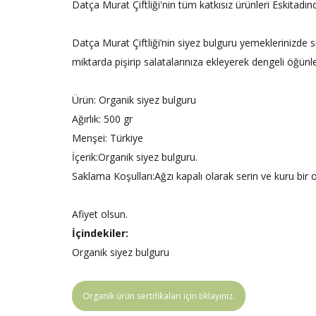
Datça Murat Çiftliği'nin tüm katkısız ürünleri Eskitadı
Datça Murat Çiftliği’nin siyez bulguru yemeklerinizde 
miktarda pişirip salatalarınıza ekleyerek dengeli öğünler
Ürün: Organik siyez bulguru
Ağırlık: 500 gr
Menşei: Türkiye
İçerik:Organik siyez bulguru.
Saklama Koşulları:Ağzı kapalı olarak serin ve kuru bi
Afiyet olsun.
İçindekiler:
Organik siyez bulguru
Organik ürün sertifikaları için tıklayınız.