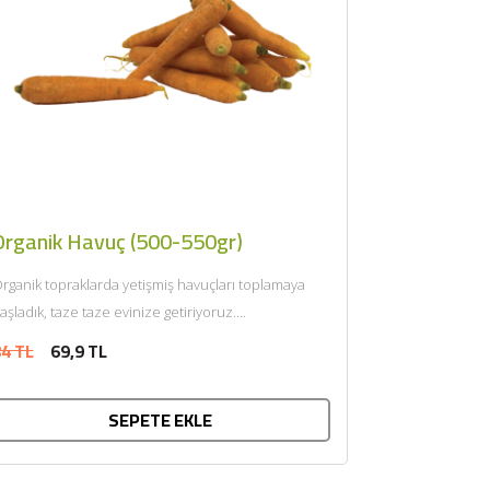
Organik Havuç (500-550gr)
rganik topraklarda yetişmiş havuçları toplamaya
aşladık, taze taze evinize getiriyoruz....
4 TL
69,9 TL
SEPETE EKLE