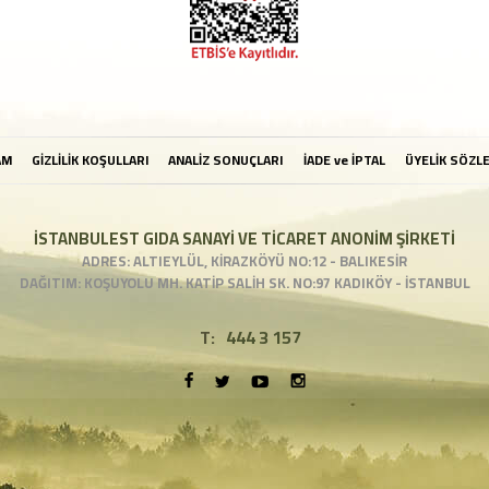
AM
GİZLİLİK KOŞULLARI
ANALİZ SONUÇLARI
İADE ve İPTAL
ÜYELİK SÖZL
İSTANBULEST GIDA SANAYİ VE TİCARET ANONİM ŞİRKETİ
ADRES: ALTIEYLÜL, KİRAZKÖYÜ NO:12 - BALIKESİR
DAĞITIM: KOŞUYOLU MH. KATİP SALİH SK. NO:97 KADIKÖY - İSTANBUL
T:
444 3 157