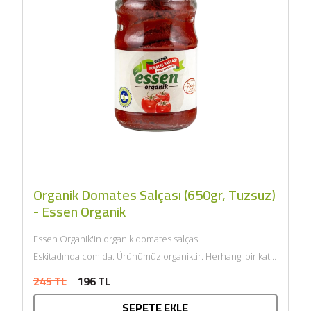
Organik Domates Salçası (650gr, Tuzsuz)
- Essen Organik
Essen Organik'in organik domates salçası
Eskitadında.com'da. Ürünümüz organiktir. Herhangi bir katkı
maddesi ve kimyasal içermemektedir. Tarım Bakanlığı
245 TL
196 TL
onaylıdır. ECOCERT...
SEPETE EKLE