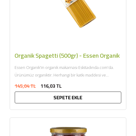
Organik Spagetti (500gr) - Essen Organik
Essen Organik'in organik makarnası Eskitadında.com'da.
Ürünümüz organiktir. Herhangi bir katkı maddesi ve
kimyasal içermemektedir. Tarım Bakanlığı onaylıdır.
145,04 TL
116,03 TL
ECOCERT tarafından sertifikalandı......
SEPETE EKLE