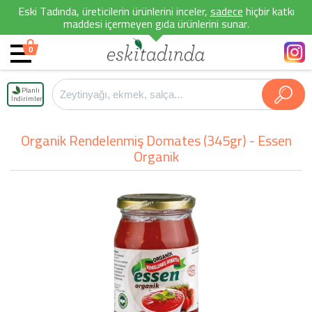
Eski Tadında, üreticilerin ürünlerini inceler,
sadece
hiçbir katkı
maddesi içermeyen gıda ürünlerini sunar.
0
Planlı
İndirimler
Organik Rendelenmiş Domates (345gr) - Essen
Organik