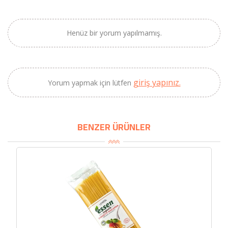
×
BU HAFTANIN PLANLI İNDİRİMİ
Henüz bir yorum yapılmamış.
2320,00 TL
Sızma Zeytinyağı
2100,00 TL
(2025 Yeni Hasat,
giriş yapınız.
Güney Ege, 5 Litre) -
Yorum yapmak için lütfen
AtcaNova
BENZER ÜRÜNLER
SEPETE EKLE