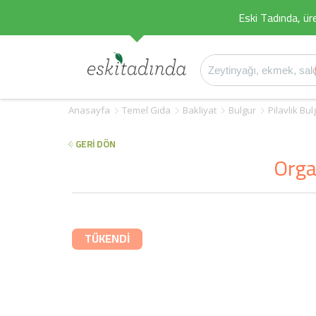
Eski Tadında, üret
Anasayfa
Temel Gıda
Bakliyat
Bulgur
Pilavlık Bul
GERİ DÖN
Orga
TÜKENDİ