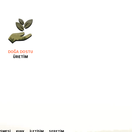
DOĞA DOSTU
ÜRETİM
EŞMESİ
KVKK
İLETİŞİM
SEPETİM