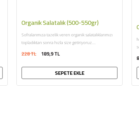
Organik Salatalık (500-550gr)
O
Sofralarımıza tazelik veren organik salatalıklarımızı
M
topladıktan sonra hızla size getiriyoruz....
s
228 TL
189,9 TL
Ü
8
SEPETE EKLE