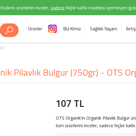
icilerin ürünlerini inceler,
sadece
hiçbir katkı maddesi içermeyen gıda 
Ürünler
Biz Kimiz
Sağlıklı Yaşam
İleti
gur
nik Pilavlık Bulgur (750gr) - OTS Or
107 TL
OTS Organik'in Organik Pilavlık Bulgur ür
tüm ürünlerini inceler, sadece hiçbir katk