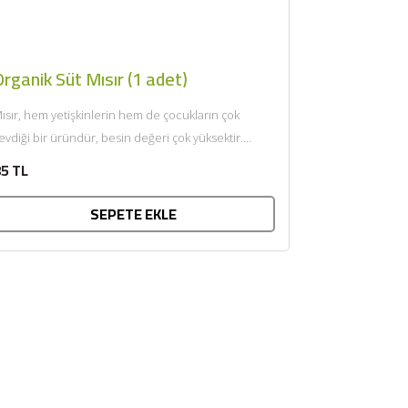
rganik Süt Mısır (1 adet)
ısır, hem yetişkinlerin hem de çocukların çok
evdiği bir üründür, besin değeri çok yüksektir.
lkemizde geniş anlamda...
5 TL
SEPETE EKLE