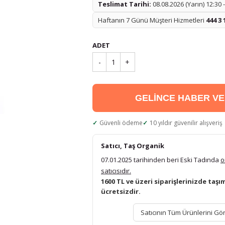
Teslimat Tarihi:
08.08.2026 (Yarın) 12:30 
Haftanın 7 Günü Müşteri Hizmetleri
444 3 
ADET
-
1
+
GELİNCE HABER V
Güvenli ödeme
10 yıldır güvenilir alışveriş
Satıcı, Taş Organik
07.01.2025 tarihinden beri Eski Tadında
o
satıcısıdır.
1600 TL ve üzeri siparişlerinizde taşı
ücretsizdir.
Satıcının Tüm Ürünlerini Gö