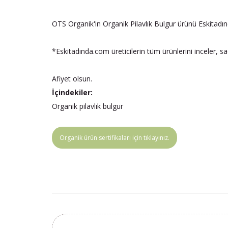
OTS Organik'in Organik Pilavlık Bulgur ürünü Eskitadı
*Eskitadında.com üreticilerin tüm ürünlerini inceler, s
Afiyet olsun.
İçindekiler:
Organik pilavlık bulgur
Organik ürün sertifikaları için tıklayınız.