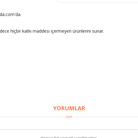
nda.com'da.
adece hiçbir katkı maddesi içermeyen ürünlerini sunar.
YORUMLAR
Henüz bir yorum yapılmamış.