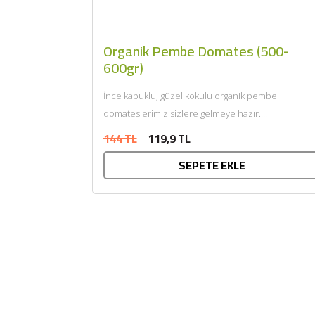
Organik Pembe Domates (500-
600gr)
İnce kabuklu, güzel kokulu organik pembe
domateslerimiz sizlere gelmeye hazır....
144 TL
119,9 TL
SEPETE EKLE