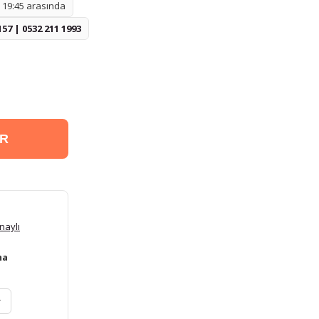
- 19:45 arasında
157 | 0532 211 1993
ER
naylı
ma
r