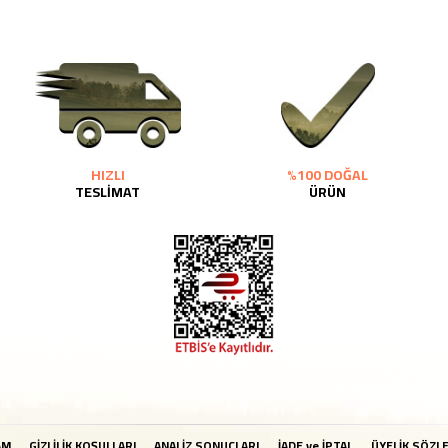
HIZLI
%100 DOĞAL
TESLİMAT
ÜRÜN
AM
GİZLİLİK KOŞULLARI
ANALİZ SONUÇLARI
İADE ve İPTAL
ÜYELİK SÖZL