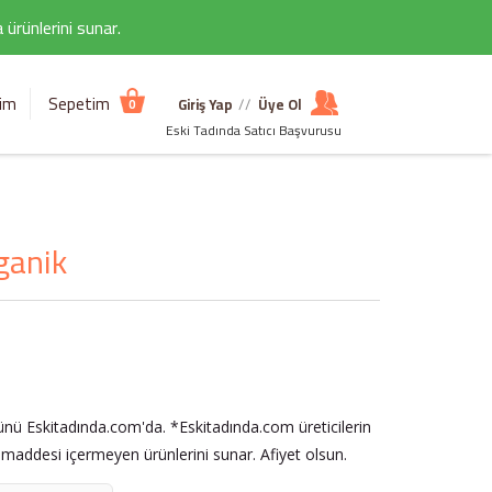
ürünlerini sunar.
şim
Sepetim
Giriş Yap
//
Üye Ol
0
Eski Tadında Satıcı Başvurusu
ganik
ünü Eskitadında.com'da. *Eskitadında.com üreticilerin
ı maddesi içermeyen ürünlerini sunar. Afiyet olsun.