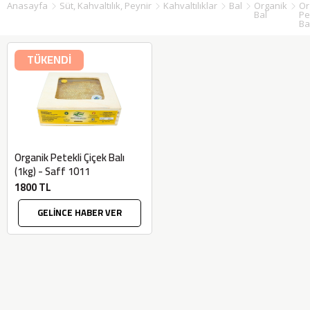
Anasayfa
Süt, Kahvaltılık, Peynir
Kahvaltılıklar
Bal
Organik
Or
Bal
Pe
Ba
TÜKENDİ
Organik Petekli Çiçek Balı
(1kg) - Saff 1011
1800 TL
GELİNCE HABER VER