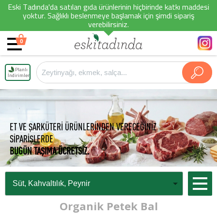
Eski Tadında'da satılan gıda ürünlerinin hiçbirinde katkı maddesi
yoktur. Sağlıklı beslenmeye başlamak için şimdi sipariş
verebilirsiniz.
0
Planlı
İndirimler
ET VE ŞARKÜTERİ ÜRÜNLERİNDEN VERECEĞİNİZ
SİPARİŞLERDE
BUGÜN TAŞIMA ÜCRETSİZ.
Organik Petek Bal