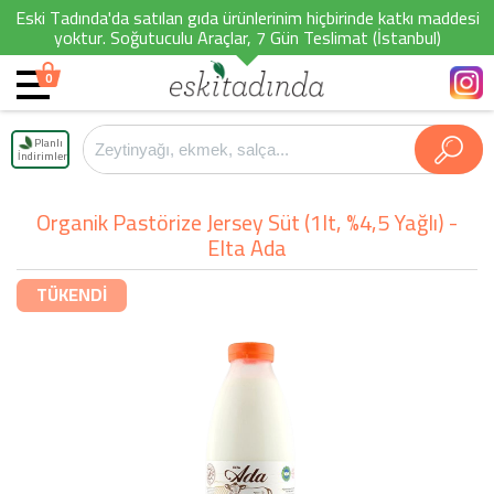
Eski Tadında'da satılan gıda ürünlerinim hiçbirinde katkı maddesi
yoktur. Soğutuculu Araçlar, 7 Gün Teslimat (İstanbul)
0
Planlı
İndirimler
Organik Pastörize Jersey Süt (1lt, %4,5 Yağlı) -
Elta Ada
TÜKENDİ