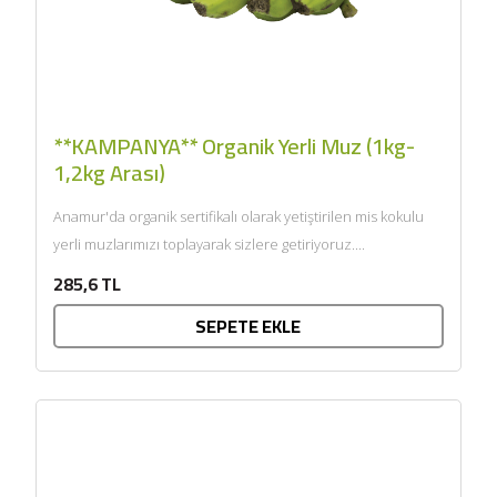
**KAMPANYA** Organik Yerli Muz (1kg-
1,2kg Arası)
Anamur'da organik sertifikalı olarak yetiştirilen mis kokulu
yerli muzlarımızı toplayarak sizlere getiriyoruz....
285,6 TL
SEPETE EKLE