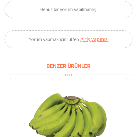
BU HAFTANIN PLANLI İNDİRİMİ
Henüz bir yorum yapılmamış.
2690,00 TL
Kaan Olgun Hasat
2071,30 TL
Naturel Sızma
Zeytinyağı (5lt, Soğuk
giriş yapınız.
Yorum yapmak için lütfen
Sıkım) - Bilgem
Zeytincilik
BENZER ÜRÜNLER
SEPETE EKLE