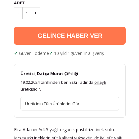
ADET
-
1
+
GELİNCE HABER VER
Güvenli ödeme
10 yıldır güvenilir alışveriş
Üretici, Datça Murat Çiftliği
19.02.2024 tarihinden beri Eski Tadında
onaylı
üreticisidir.
Üreticinin Tüm Ürünlerini Gör
Elta Ada'nın %4,5 yağlı organik pastörize inek sütü.
Jersey ırkı ineklerin süt kalitesi yüksektir, doğal süt yağı