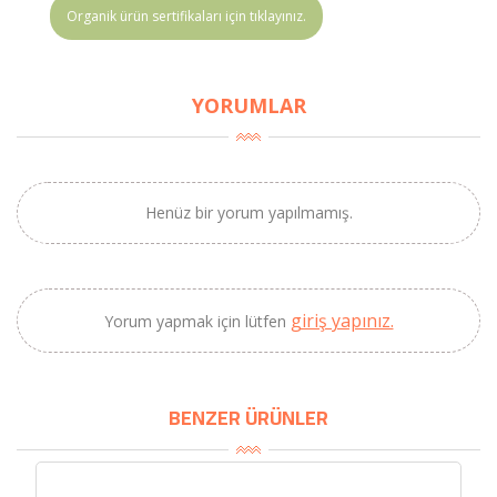
Organik ürün sertifikaları için tıklayınız.
YORUMLAR
Henüz bir yorum yapılmamış.
giriş yapınız.
Yorum yapmak için lütfen
×
BU HAFTANIN PLANLI İNDİRİMİ
BENZER ÜRÜNLER
2320,00 TL
Sızma Zeytinyağı
2100,00 TL
(2025 Yeni Hasat,