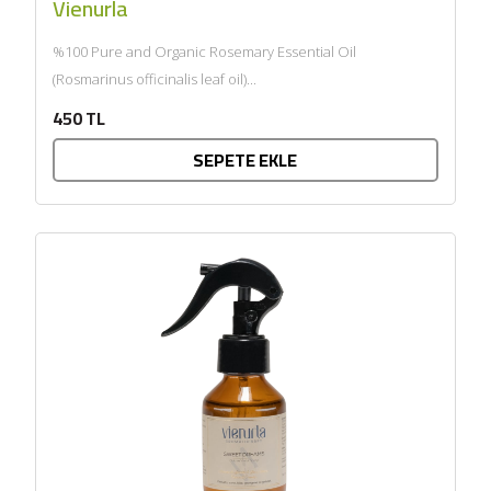
Vienurla
%100 Pure and Organic Rosemary Essential Oil
(Rosmarinus officinalis leaf oil)...
450 TL
SEPETE EKLE