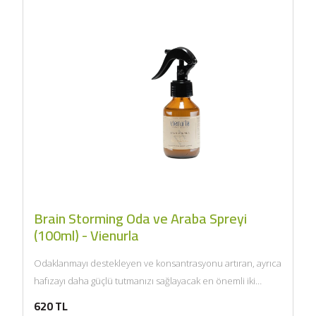
Güney Ege, 5 Litre) -
AtcaNova
SEPETE EKLE
Brain Storming Oda ve Araba Spreyi
(100ml) - Vienurla
Odaklanmayı destekleyen ve konsantrasyonu artıran, ayrıca
hafızayı daha güçlü tutmanızı sağlayacak en önemli iki
uçucu yağ olan...
620 TL