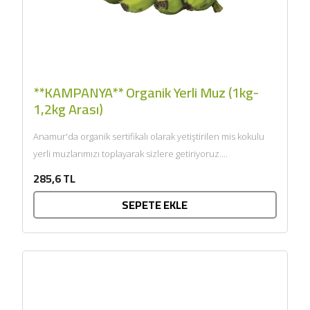
**KAMPANYA** Organik Yerli Muz (1kg-
1,2kg Arası)
Anamur'da organik sertifikalı olarak yetiştirilen mis kokulu
yerli muzlarımızı toplayarak sizlere getiriyoruz....
285,6 TL
SEPETE EKLE