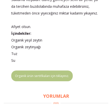
da tercihen buzdolabında muhafaza edebilirsiniz,
tüketmeden önce yiyeceğiniz miktar kadarını yıkayınız.
Afiyet olsun.
İçindekiler:
Organik yeşil zeytin
Organik zeytinyağı
×
Tuz
BU HAFTANIN PLANLI İNDİRİMİ
Su
2690,00 TL
Kaan Olgun Hasat
2071,30 TL
Organik ürün sertifikaları için tıklayınız.
Naturel Sızma
Zeytinyağı (5lt, Soğuk
Sıkım) - Bilgem
YORUMLAR
Zeytincilik