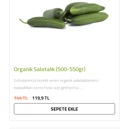
Organik Salatalık (500-550gr)
Sofralarımıza tazelik veren organik salatalıklarımızı
topladıktan sonra hızla size getiriyoruz....
144 TL
119,9 TL
SEPETE EKLE