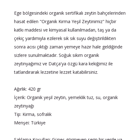
Ege bölgesindeki organik sertifikalı zeytin bahçelerinden
hasat edilen "Organik Kırma Yeşil Zeytinimiz" hiçbir
katkı maddesi ve kimyasal kullanılmadan, taş ya da
çekiç yardımıyla ezilerek sık sık suyu değiştirildikten
sonra acısı çıktığı zaman yemeye hazır hale geldiğinde
sizlere sunulmaktadır. Soğuk sıkım organik
zeytinyağımız ve Datça'ya özgü kara kekiğimiz ile
tatlandırarak lezzetine lezzet katabilirsiniz.
Ağırlık: 420 gr
İçerik: Organik yeşil zeytin, yemeklik tuz, su, organik
zeytinyağı
Tip: Kırma, sofralık
Menşei: Türkiye
Saklama Koşulları: Güneş görmeyen serin bir yerde ya