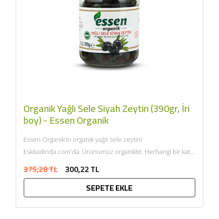
Organik Yağlı Sele Siyah Zeytin (390gr, İri
boy) - Essen Organik
Essen Organik'in organik yağlı sele zeytini
Eskitadında.com'da. Ürünümüz organiktir. Herhangi bir katkı
maddesi ve kimyasal içermemektedir. Tarım Bakanlığı
375,28 TL
300,22 TL
onaylıdır. ECOCERT tarafından...
SEPETE EKLE