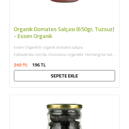
Organik Domates Salçası (650gr, Tuzsuz)
- Essen Organik
Essen Organik'in organik domates salçası
Eskitadında.com'da. Ürünümüz organiktir. Herhangi bir katkı
maddesi ve kimyasal içermemektedir. Tarım Bakanlığı
245 TL
196 TL
onaylıdır. ECOCERT...
SEPETE EKLE