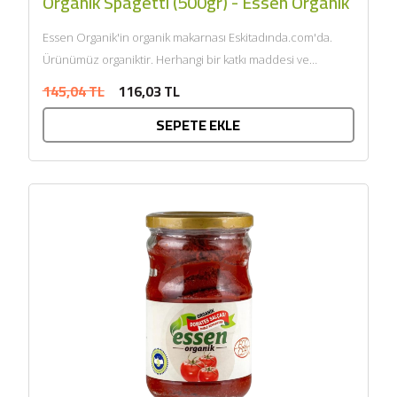
Organik Spagetti (500gr) - Essen Organik
Essen Organik'in organik makarnası Eskitadında.com'da.
Ürünümüz organiktir. Herhangi bir katkı maddesi ve
kimyasal içermemektedir. Tarım Bakanlığı onaylıdır.
145,04 TL
116,03 TL
ECOCERT tarafından sertifikalandı......
SEPETE EKLE