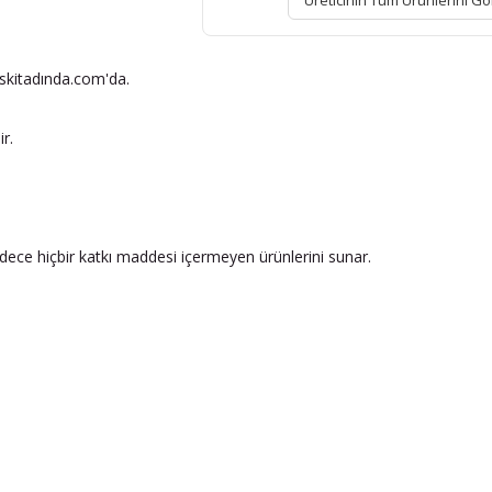
Üreticinin Tüm Ürünlerini Gö
Eskitadında.com'da.
r.
adece hiçbir katkı maddesi içermeyen ürünlerini sunar.