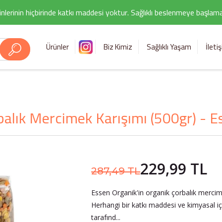
nlerinin hiçbirinde katkı maddesi yoktur. Sağlıklı beslenmeye başlamak i
Ürünler
Biz Kimiz
Sağlıklı Yaşam
İleti
balık Mercimek Karışımı (500gr) - E
229,99 TL
287,49 TL
Essen Organik'in organik çorbalık mercim
Herhangi bir katkı maddesi ve kimyasal 
tarafınd...