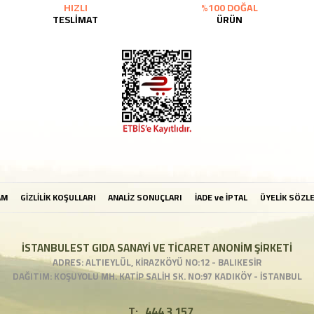
HIZLI
%100 DOĞAL
TESLİMAT
ÜRÜN
AM
GİZLİLİK KOŞULLARI
ANALİZ SONUÇLARI
İADE ve İPTAL
ÜYELİK SÖZL
İSTANBULEST GIDA SANAYİ VE TİCARET ANONİM ŞİRKETİ
ADRES: ALTIEYLÜL, KİRAZKÖYÜ NO:12 - BALIKESİR
DAĞITIM: KOŞUYOLU MH. KATİP SALİH SK. NO:97 KADIKÖY - İSTANBUL
T:
444 3 157