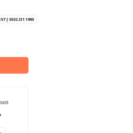
157 | 0532 211 1993
naylı
a