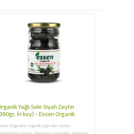
rganik Yağlı Sele Siyah Zeytin
390gr, İri boy) - Essen Organik
ssen Organik'in organik yağlı sele zeytini
skitadında.com'da. Ürünümüz organiktir. Herhangi