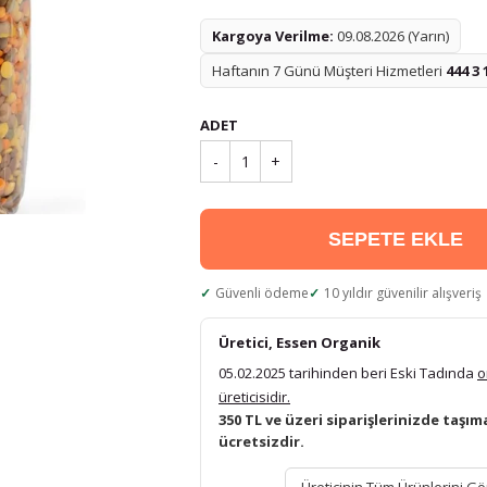
Kargoya Verilme:
09.08.2026 (Yarın)
Haftanın 7 Günü Müşteri Hizmetleri
444 3 
ADET
-
1
+
SEPETE EKLE
Güvenli ödeme
10 yıldır güvenilir alışveriş
Üretici, Essen Organik
05.02.2025 tarihinden beri Eski Tadında
o
üreticisidir.
350 TL ve üzeri siparişlerinizde taşım
ücretsizdir.