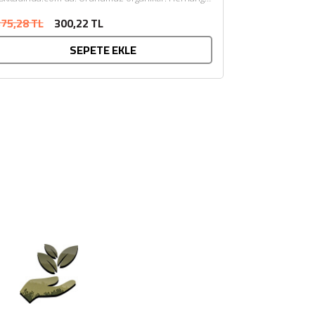
ir katkı maddesi ve kimyasal içermemektedir. Tarım
75,28 TL
300,22 TL
akanlığı onaylıdır. ECOCERT tarafından...
SEPETE EKLE