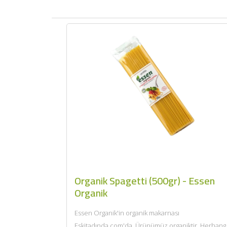
Organik Spagetti (500gr) - Essen
Organik
Essen Organik'in organik makarnası
Eskitadında.com'da. Ürünümüz organiktir. Herhang