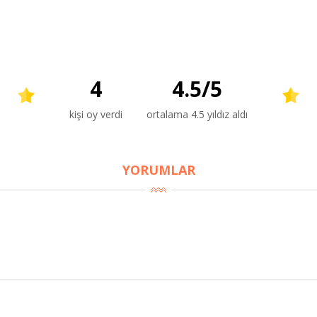
4
4.5
/
5
kişi oy verdi
ortalama 4.5 yıldız aldı
YORUMLAR