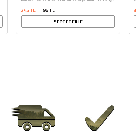
m
bir katkı maddesi ve kimyasal içermemektedir. Tarım
b
245 TL
196 TL
3
Bakanlığı onaylıdır. ECOCERT...
B
SEPETE EKLE