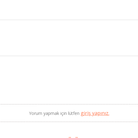
BU HAFTANIN PLANLI İNDİRİMİ
2320,00 TL
Sızma Zeytinyağı (2025
2100,00 TL
Yeni Hasat, Güney Ege, 5
Litre) - AtcaNova
SEPETE EKLE
giriş yapınız.
Yorum yapmak için lütfen