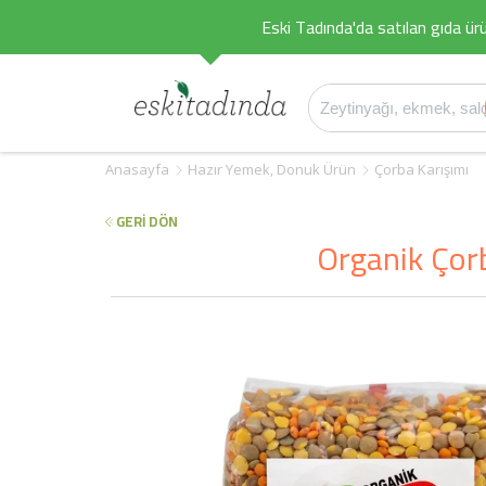
Eski Tadında'da satılan gıda ürü
Anasayfa
Hazır Yemek, Donuk Ürün
Çorba Karışımı
GERİ DÖN
Organik Çor