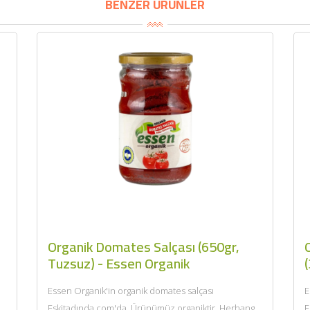
BENZER ÜRÜNLER
Organik Domates Salçası (650gr,
O
Tuzsuz) - Essen Organik
(
Essen Organik'in organik domates salçası
E
i
Eskitadında.com'da. Ürünümüz organiktir. Herhangi
E