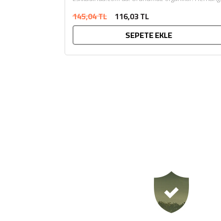
bir katkı maddesi ve kimyasal içermemektedir. Tarı
145,04 TL
116,03 TL
Bakanlığı onaylıdır. ECOCERT tarafından
SEPETE EKLE
sertifikalandı......