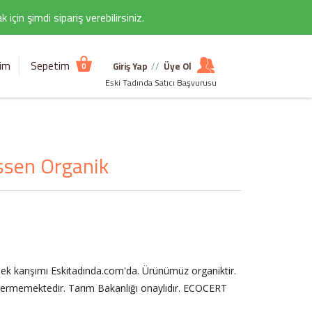
çin şimdi sipariş verebilirsiniz.
şim
Sepetim
Giriş Yap
//
Üye Ol
0
Eski Tadında Satıcı Başvurusu
ssen Organik
ek karışımı Eskitadında.com'da. Ürünümüz organiktir.
içermemektedir. Tarım Bakanlığı onaylıdır. ECOCERT