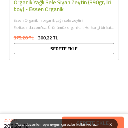
Organik Yağlı Sele Siyah Zeytin (390gr, İri
boy) - Essen Organik
Essen Organik'in organik yağlı sele zeytini
Eskitadında.com'da. Ürünümüz organiktir. Herhangi bir katkı
maddesi ve kimyasal içermemektedir. Tarım Bakanlığı
375,28 TL
300,22 TL
onaylıdır. ECOCERT tarafından...
SEPETE EKLE
257,83 TL
×
206,26 TL
Yasal düzenlemeye uygun çerezler kullanıyoruz.
SEPETE EKLE