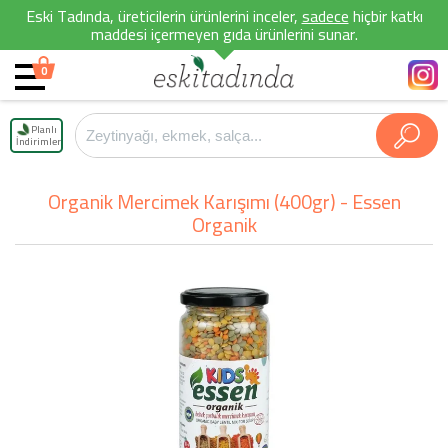
Eski Tadında, üreticilerin ürünlerini inceler,
sadece
hiçbir katkı
maddesi içermeyen gıda ürünlerini sunar.
0
Planlı
İndirimler
Organik Mercimek Karışımı (400gr) - Essen
Organik