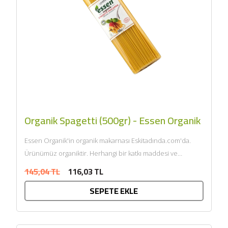
Organik Spagetti (500gr) - Essen Organik
Essen Organik'in organik makarnası Eskitadında.com'da.
Ürünümüz organiktir. Herhangi bir katkı maddesi ve
kimyasal içermemektedir. Tarım Bakanlığı onaylıdır.
145,04 TL
116,03 TL
ECOCERT tarafından sertifikalandı......
SEPETE EKLE