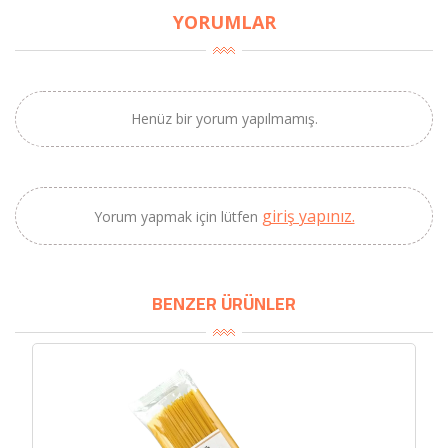
YORUMLAR
×
BU HAFTANIN PLANLI İNDİRİMİ
Henüz bir yorum yapılmamış.
2690,00 TL
Kaan Olgun Hasat
2071,30 TL
Naturel Sızma
Zeytinyağı (5lt, Soğuk
Sıkım) - Bilgem
giriş yapınız.
Yorum yapmak için lütfen
Zeytincilik
BENZER ÜRÜNLER
SEPETE EKLE