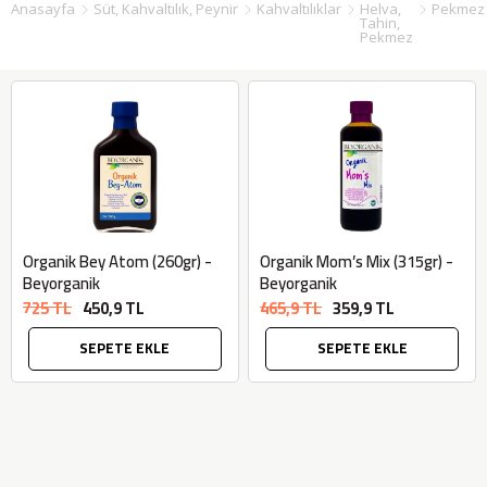
Anasayfa
Süt, Kahvaltılık, Peynir
Kahvaltılıklar
Helva,
Pekmez
Tahin,
Pekmez
Organik Bey Atom (260gr) -
Organik Mom’s Mix (315gr) -
Beyorganik
Beyorganik
725 TL
450,9 TL
465,9 TL
359,9 TL
SEPETE EKLE
SEPETE EKLE