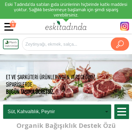
Eski Tadında'da satılan gıda ürünlerinin hiçbirinde katkı maddesi
yoktur. Sağlıklı beslenmeye başlamak için şimdi sipariş
verebilirsiniz.
0
Planlı
İndirimler
ET VE ŞARKÜTERİ ÜRÜNLERİNDEN VERECEĞİNİZ
SİPARİŞLERDE
BUGÜN TAŞIMA ÜCRETSİZ.
Organik Bağışıklık Destek Özü