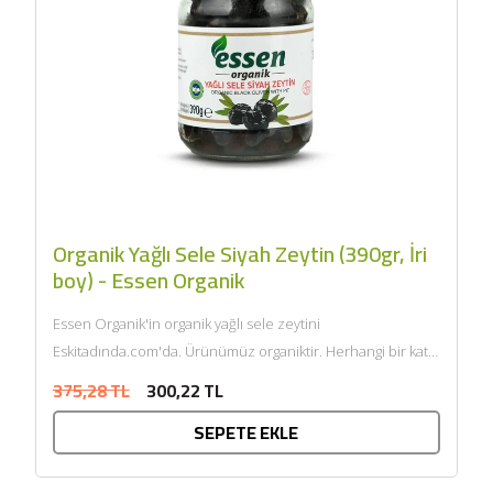
Organik Yağlı Sele Siyah Zeytin (390gr, İri
boy) - Essen Organik
Essen Organik'in organik yağlı sele zeytini
Eskitadında.com'da. Ürünümüz organiktir. Herhangi bir katkı
maddesi ve kimyasal içermemektedir. Tarım Bakanlığı
375,28 TL
300,22 TL
onaylıdır. ECOCERT tarafından...
SEPETE EKLE