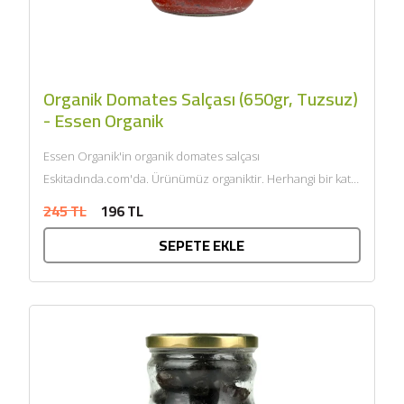
Organik Domates Salçası (650gr, Tuzsuz)
- Essen Organik
Essen Organik'in organik domates salçası
Eskitadında.com'da. Ürünümüz organiktir. Herhangi bir katkı
maddesi ve kimyasal içermemektedir. Tarım Bakanlığı
245 TL
196 TL
onaylıdır. ECOCERT...
SEPETE EKLE