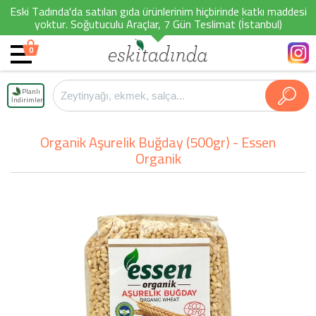
Eski Tadında'da satılan gıda ürünlerinim hiçbirinde katkı maddesi
yoktur. Soğutuculu Araçlar, 7 Gün Teslimat (İstanbul)
0
Planlı
İndirimler
Organik Aşurelik Buğday (500gr) - Essen
Organik