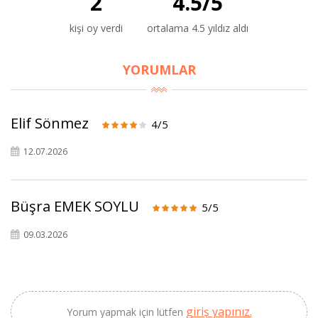
2
4.5
/
5
kişi oy verdi
ortalama 4.5 yıldız aldı
YORUMLAR
×
Elif Sönmez
4/5
BU HAFTANIN PLANLI İNDİRİMİ
12.07.2026
2690,00 TL
Kaan Olgun Hasat
2071,30 TL
Naturel Sızma
Büşra EMEK SOYLU
5/5
Zeytinyağı (5lt, Soğuk
Sıkım) - Bilgem
09.03.2026
Zeytincilik
SEPETE EKLE
giriş yapınız.
Yorum yapmak için lütfen