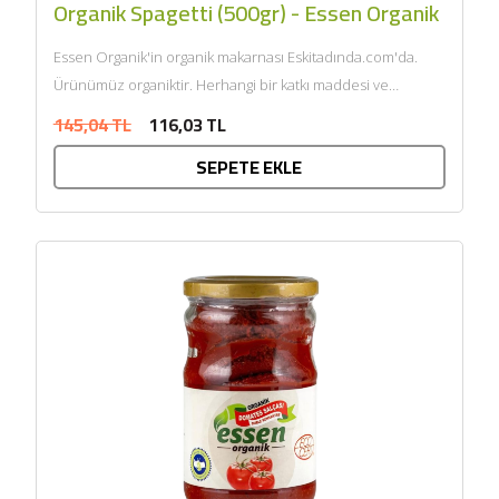
Organik Spagetti (500gr) - Essen Organik
Essen Organik'in organik makarnası Eskitadında.com'da.
Ürünümüz organiktir. Herhangi bir katkı maddesi ve
kimyasal içermemektedir. Tarım Bakanlığı onaylıdır.
145,04 TL
116,03 TL
ECOCERT tarafından sertifikalandı......
SEPETE EKLE