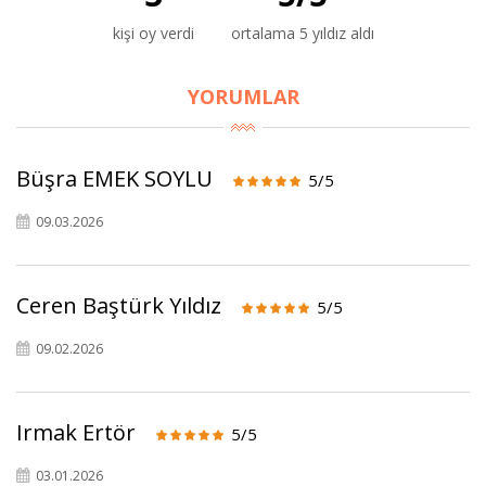
kişi oy verdi
ortalama 5 yıldız aldı
YORUMLAR
Büşra EMEK SOYLU
5/5
09.03.2026
×
BU HAFTANIN PLANLI İNDİRİMİ
Ceren Baştürk Yıldız
5/5
2690,00 TL
Kaan Olgun Hasat
09.02.2026
2071,30 TL
Naturel Sızma
Zeytinyağı (5lt, Soğuk
Sıkım) - Bilgem
Irmak Ertör
5/5
Zeytincilik
03.01.2026