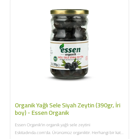
Organik Yağlı Sele Siyah Zeytin (390gr, İri
boy) - Essen Organik
Essen Organik'in organik yağlı sele zeytini
Eskitadında.com'da. Ürünümüz organiktir. Herhangi bir katkı