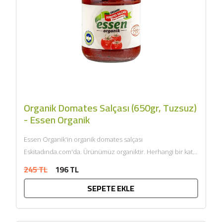
Organik Domates Salçası (650gr, Tuzsuz)
- Essen Organik
Essen Organik'in organik domates salçası
Eskitadında.com'da. Ürünümüz organiktir. Herhangi bir katkı
maddesi ve kimyasal içermemektedir. Tarım Bakanlığı
245 TL
196 TL
onaylıdır. ECOCERT...
SEPETE EKLE