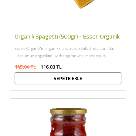
Organik Spagetti (500gr) - Essen Organik
Essen Organik'in organik makarnası Eskitadında.com'da.
Ürünümüz organiktir. Herhangi bir katkı maddesi ve
kimyasal içermemektedir. Tarım Bakanlığı onaylıdır.
145,04 TL
116,03 TL
ECOCERT tarafından sertifikalandı......
SEPETE EKLE