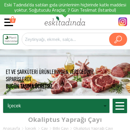
Eski Tadında'da satılan gıda ürünlerinim hiçbirinde katkı maddesi
yoktur. Soğutuculu Araçlar, 7 Gün Teslimat (İstanbul)
0
Planlı
İndirimler
ET VE ŞARKÜTERİ ÜRÜNLERİNDEN VERECEĞİNİZ
SİPARİŞLERDE
BUGÜN TAŞIMA ÜCRETSİZ.
Okaliptus Yaprağı Çayı
Anasayfa
İçecek
Çay
Bitki Çayı
Okaliptus Yaprağı Çayı