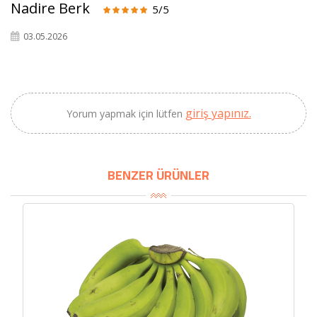
×
Nadire Berk
5/5
BU HAFTANIN PLANLI İNDİRİMİ
03.05.2026
2320,00 TL
Sızma Zeytinyağı
2100,00 TL
(2025 Yeni Hasat,
Güney Ege, 5 Litre) -
AtcaNova
giriş yapınız.
Yorum yapmak için lütfen
BENZER ÜRÜNLER
SEPETE EKLE