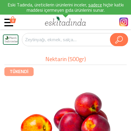
Eski Tadında, üreticilerin ürünlerini inceler,
sadece
hiçbir katkı
maddesi içermeyen gıda ürünlerini sunar.
0
Planlı
İndirimler
Nektarin (500gr)
TÜKENDİ