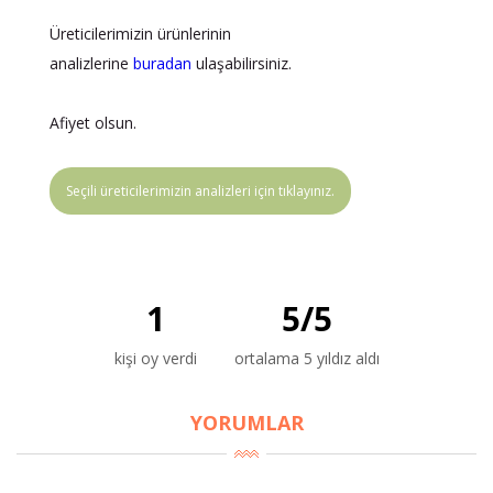
Üreticilerimizin ürünlerinin
analizlerine
buradan
ulaşabilirsiniz.
Afiyet olsun.
Seçili üreticilerimizin analizleri için tıklayınız.
1
5
/
5
kişi oy verdi
ortalama 5 yıldız aldı
YORUMLAR