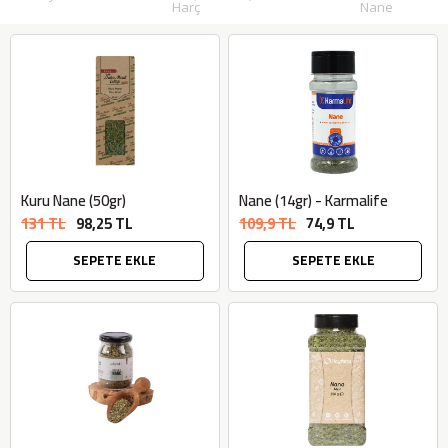
Harç
Nane
Kuru Nane (50gr)
Nane (14gr) - Karmalife
131 TL
98,25 TL
109,9 TL
74,9 TL
SEPETE EKLE
SEPETE EKLE