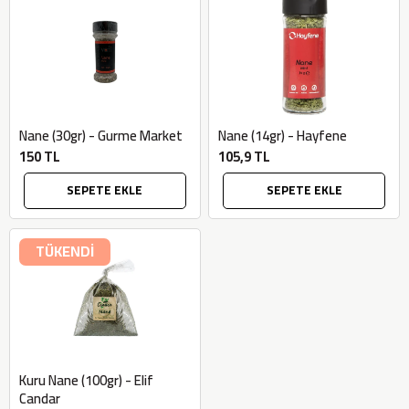
Nane (30gr) - Gurme Market
Nane (14gr) - Hayfene
150 TL
105,9 TL
SEPETE EKLE
SEPETE EKLE
TÜKENDİ
Kuru Nane (100gr) - Elif
Candar