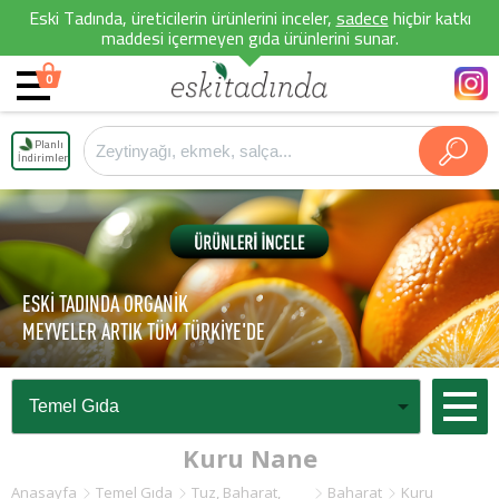
Eski Tadında, üreticilerin ürünlerini inceler,
sadece
hiçbir katkı
maddesi içermeyen gıda ürünlerini sunar.
0
Planlı
İndirimler
ESKİ TADINDA ORGANİK
MEYVELER ARTIK TÜM TÜRKİYE'DE
Kuru Nane
Anasayfa
Temel Gıda
Tuz, Baharat,
Baharat
Kuru