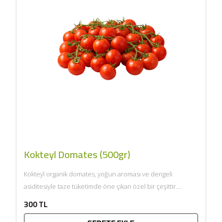
Kokteyl Domates (500gr)
Kokteyl organik domates, yoğun aroması ve dengeli
asiditesiyle taze tüketimde öne çıkan özel bir çeşittir.
Likopen açısından...
300 TL