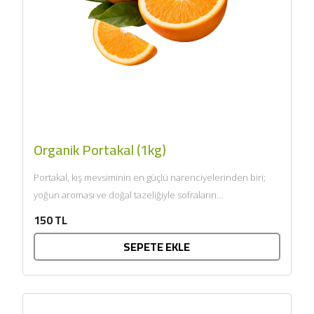
Organik Portakal (1kg)
Portakal, kış mevsiminin en güçlü narenciyelerinden biri;
yoğun aroması ve doğal tazeliğiyle sofraların
vazgeçilmezidir. C vitamini açısından...
150 TL
SEPETE EKLE