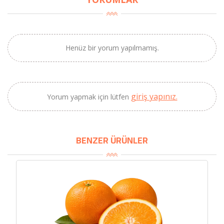
×
BU HAFTANIN PLANLI İNDİRİMİ
Henüz bir yorum yapılmamış.
2320,00 TL
Sızma Zeytinyağı
2100,00 TL
(2025 Yeni Hasat,
Güney Ege, 5 Litre) -
AtcaNova
giriş yapınız.
Yorum yapmak için lütfen
SEPETE EKLE
BENZER ÜRÜNLER