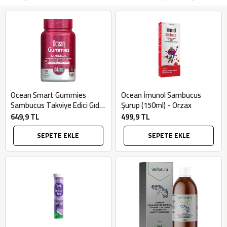
Ocean Smart Gummies
Ocean İmunol Sambucus
Sambucus Takviye Edici Gıda
Şurup (150ml) - Orzax
(60 adet) - Orzax
649,9 TL
499,9 TL
SEPETE EKLE
SEPETE EKLE