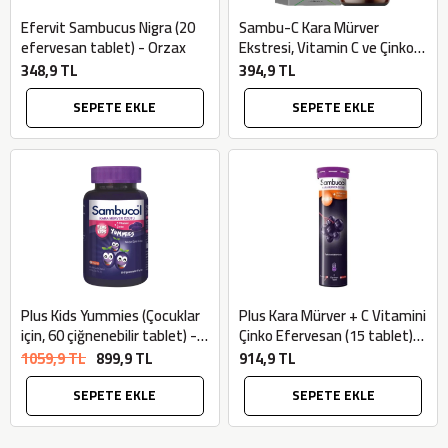
Efervit Sambucus Nigra (20
Sambu-C Kara Mürver
efervesan tablet) - Orzax
Ekstresi, Vitamin C ve Çinko
Sıvı Takviye Edici Gıda
348,9 TL
394,9 TL
(Şekersiz, 150ml) - Venatura
SEPETE EKLE
SEPETE EKLE
Plus Kids Yummies (Çocuklar
Plus Kara Mürver + C Vitamini
için, 60 çiğnenebilir tablet) -
Çinko Efervesan (15 tablet) -
Sambucol
Sambucol
1059,9 TL
899,9 TL
914,9 TL
SEPETE EKLE
SEPETE EKLE