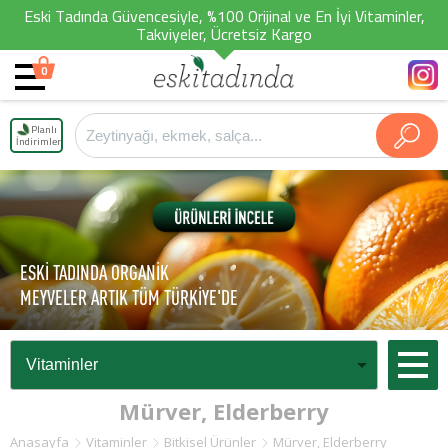
Eski Tadında Güvencesiyle, %100 Orijinal ve En İyi Vitaminler,
Takviyeler, Ücretsiz Kargo
0
Planlı
İndirimler
ESKİ TADINDA ORGANİK
MEYVELER ARTIK TÜM TÜRKİYE'DE
Mürver, Elderberry
Anasayfa
Vitaminler
Bitkisel Ürünler
Mürver, Elderberry