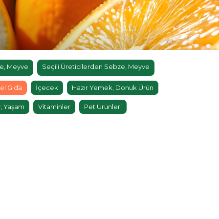
e, Meyve
Seçili Üreticilerden Sebze, Meyve
el Gıda
İçecek
Hazır Yemek, Donuk Ürün
, Yaşam
Vitaminler
Pet Ürünleri