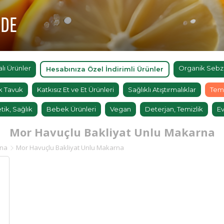
'DE
ı Ürünler
Organik Sebz
Hesabınıza Özel İndirimli Ürünler
k Tavuk
Katkısız Et ve Et Ürünleri
Sağlıklı Atıştırmalıklar
Tem
tik, Sağlık
Bebek Ürünleri
Vegan
Deterjan, Temizlik
Ev
Mor Havuçlu Bakliyat Unlu Makarna
rna
Mor Havuçlu Bakliyat Unlu Makarna