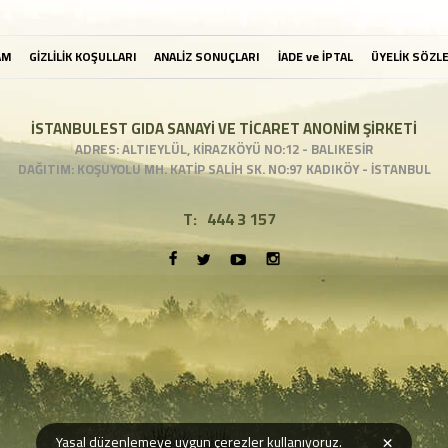
AM
GİZLİLİK KOŞULLARI
ANALİZ SONUÇLARI
İADE ve İPTAL
ÜYELİK SÖZL
İSTANBULEST GIDA SANAYİ VE TİCARET ANONİM ŞİRKETİ
ADRES: ALTIEYLÜL, KİRAZKÖYÜ NO:12 - BALIKESİR
DAĞITIM: KOŞUYOLU MH. KATİP SALİH SK. NO:97 KADIKÖY - İSTANBUL
T:
444 3 157
×
Yasal düzenlemeye uygun çerezler kullanıyoruz.