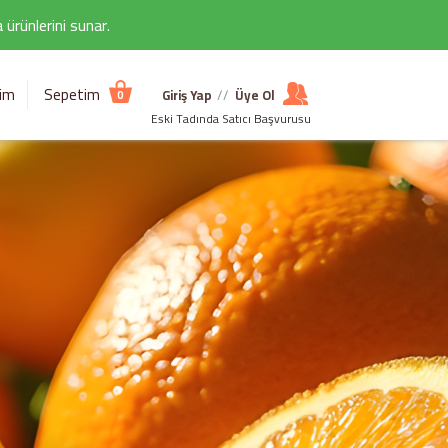
ürünlerini sunar.
şim
Sepetim
Giriş Yap
//
Üye Ol
0
Eski Tadında Satıcı Başvurusu