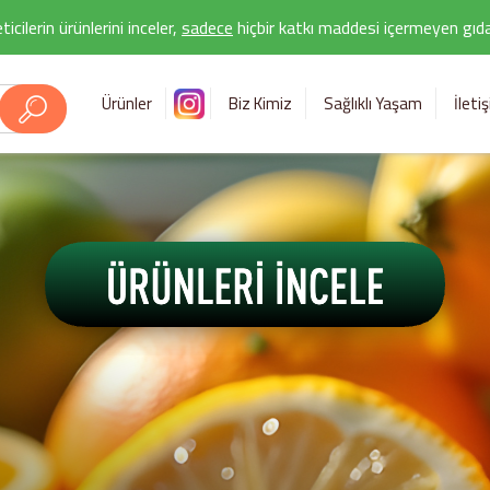
icilerin ürünlerini inceler,
sadece
hiçbir katkı maddesi içermeyen gıda 
Ürünler
Biz Kimiz
Sağlıklı Yaşam
İleti