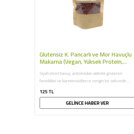
Glutensiz K. Pancarlı ve Mor Havuçlu
Makarna (Vegan, Yüksek Protein,
200gr) - Sadrena
Siyah (mor) havuç, antioksidan aktivite gösteren
fenolikler ve karetenoidlerce zengin bir sebzedir.
Turuncu havuca kıyasla 2,3 kat...
125 TL
GELİNCE HABER VER