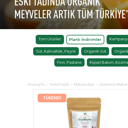
ESKİ TADINDA ORGANİK
MEYVELER ARTIK TÜM TÜRKİYE
Tüm Ürünler
Kampanyal
Planlı İndirimler
Süt, Kahvaltılık, Peynir
Organik Süt
Organi
Fırın, Pastane
Kişisel Bakım, Kozme
Anasayfa
Temel Gıda
Makarnalar
Glutensiz Maka
TÜKENDİ