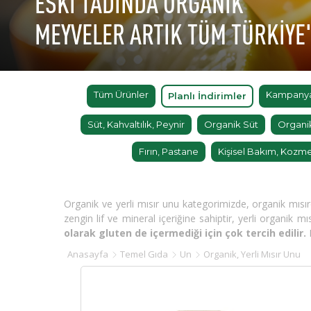
ESKİ TADINDA ORGANİK
MEYVELER ARTIK TÜM TÜRKİYE
Tüm Ürünler
Kampanyal
Planlı İndirimler
Süt, Kahvaltılık, Peynir
Organik Süt
Organi
Fırın, Pastane
Kişisel Bakım, Kozme
Organik ve yerli mısır unu kategorimizde, organik mısırdan
zengin lif ve mineral içeriğine sahiptir, yerli organik m
olarak gluten de içermediği için çok tercih edilir.
M
Anasayfa
Temel Gıda
Un
Organik, Yerli Mısır Unu