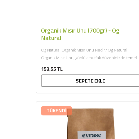
Organik Mısır Unu (700gr) - Og
Natural
Og Natural Organik Mısır Unu Nedir? Og Natural
Organik Mısır Unu, günlük mutfak düzeninizde temel
bir kuru gıda...
153,55 TL
SEPETE EKLE
TÜKENDİ