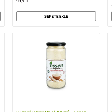
99,9 TL
SEPETE EKLE
BU HAFTANIN PLANLI İNDİRİMİ
2320,00 TL
Sızma Zeytinyağı (2025
2100,00 TL
Yeni Hasat, Güney Ege, 5
Litre) - AtcaNova