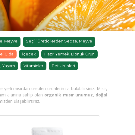
e, Meyve
Seçili Üreticilerden Sebze, Meyve
el Gıda
İçecek
Hazır Yemek, Donuk Ürün
, Yaşam
Vitaminler
Pet Ürünleri
yerli mısırdan üretilen ürünlerimizi bulabilirsiniz. Mısır,
lanım alanına sahip olan
organik mısır unumuz, doğal
izden ulaşabilirsiniz.