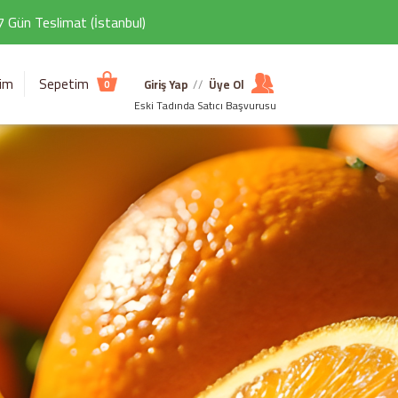
 7 Gün Teslimat (İstanbul)
şim
Sepetim
Giriş Yap
//
Üye Ol
0
Eski Tadında Satıcı Başvurusu