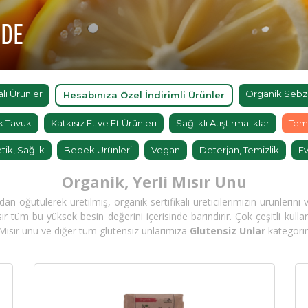
'DE
ı Ürünler
Organik Sebz
Hesabınıza Özel İndirimli Ürünler
k Tavuk
Katkısız Et ve Et Ürünleri
Sağlıklı Atıştırmalıklar
Tem
tik, Sağlık
Bebek Ürünleri
Vegan
Deterjan, Temizlik
Ev
Organik, Yerli Mısır Unu
 öğütülerek üretilmiş, organik sertifikalı üreticilerimizin ürünlerini ve 
ısır tüm bu yüksek besin değerini içerisinde barındırır. Çok çeşitli kul
ısır unu ve diğer tüm glutensiz unlarımıza
Glutensiz Unlar
kategorim