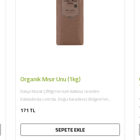
Organik Mısır Unu (1kg)
Datça Murat Çiftliği'nin tüm katkısız ürünleri
Eskitadında.com'da. Doğu Karadeniz Bölgesi'nin
organik olarak üretilen ve nadir bulunan mısırlarından
171 TL
öğütülerek...
SEPETE EKLE