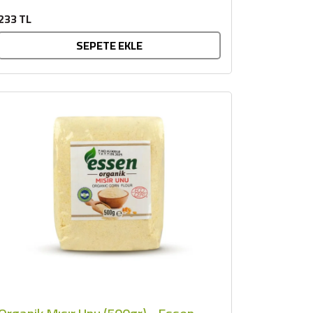
özgü doğal aroması ve...
233 TL
SEPETE EKLE
×