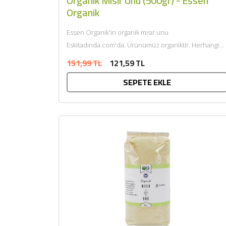
Organik Mısır Unu (500gr) - Essen
Organik
Essen Organik'in organik mısır unu
Eskitadında.com'da. Ürünümüz organiktir. Herhangi
bir katkı maddesi ve kimyasal içermemektedir. Tarım
151,99 TL
121,59 TL
Bakanlığı onaylıdır. ECOCERT tarafından
SEPETE EKLE
sertifikalandı......