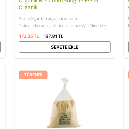
Organik Mısır Unu (300gr) - Essen
Organik
SEPETE EKLE
Essen Organik'in organik mısır unu
Eskitadında.com'da. Mısırın ince ince öğütülmesi ile
elde edilen organik mısır unu çorba ve...
172,26 TL
137,81 TL
SEPETE EKLE
TÜKENDİ