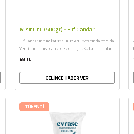
Mısır Unu (500gr) - Elif Candar
Elif Candar'ın tüm katkısız ürünleri Eskitadında.com'da.
Yerli tohum mısırdan elde edilmiştir. Kullanım alanları,
kek, pasta, kurabiye, sütlü tatlı,...
69 TL
GELİNCE HABER VER
TÜKENDİ