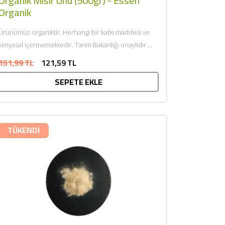
Organik Mısır Unu (500gr) - Essen
Organik
Ürünümüz organiktir. Herhangi bir katkı maddesi ve
kimyasal içermemektedir. Tarım Bakanlığı onaylıdır.
ECOCERT tarafından sertifikalandırılmıştır. Mısır unu,
151,99 TL
121,59 TL
potasyum,...
SEPETE EKLE
TÜKENDİ