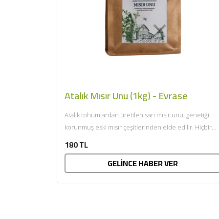
Atalık Mısır Unu (1kg) - Evrase
Atalık tohumlardan üretilen sarı mısır unu, genetiği
korunmuş eski mısır çeşitlerinden elde edilir. Hiçbir
katkı maddesi, ilaç...
180 TL
GELİNCE HABER VER