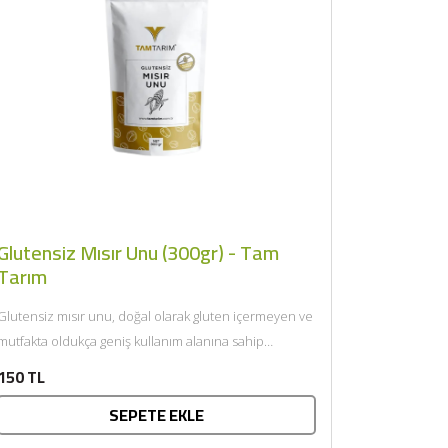
Glutensiz Mısır Unu (300gr) - Tam
Tarım
Glutensiz mısır unu, doğal olarak gluten içermeyen ve
mutfakta oldukça geniş kullanım alanına sahip
besleyici bir undur....
150 TL
SEPETE EKLE