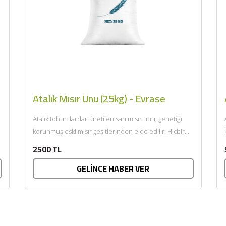
Atalık Mısır Unu (25kg) - Evrase
Atalık tohumlardan üretilen sarı mısır unu, genetiği
korunmuş eski mısır çeşitlerinden elde edilir. Hiçbir
katkı maddesi, ilaç...
2500 TL
GELİNCE HABER VER