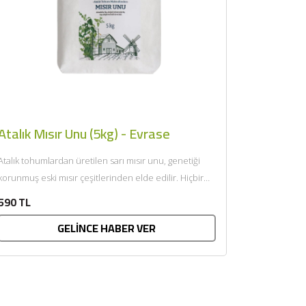
Atalık Mısır Unu (5kg) - Evrase
Atalık tohumlardan üretilen sarı mısır unu, genetiği
korunmuş eski mısır çeşitlerinden elde edilir. Hiçbir
katkı maddesi, ilaç...
590 TL
GELİNCE HABER VER