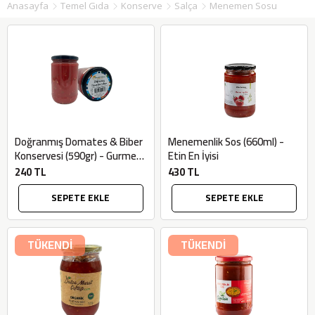
Anasayfa
Temel Gıda
Konserve
Salça
Menemen Sosu
Doğranmış Domates & Biber
Menemenlik Sos (660ml) -
Konservesi (590gr) - Gurme
Etin En İyisi
Market
240 TL
430 TL
SEPETE EKLE
SEPETE EKLE
TÜKENDİ
TÜKENDİ