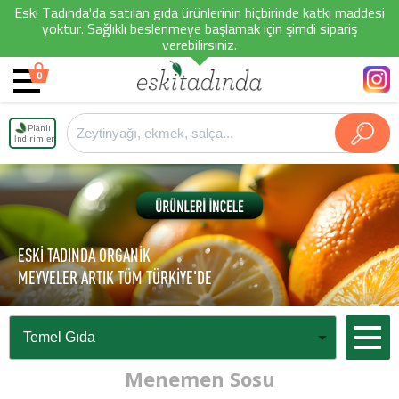
Eski Tadında'da satılan gıda ürünlerinin hiçbirinde katkı maddesi
yoktur. Sağlıklı beslenmeye başlamak için şimdi sipariş
verebilirsiniz.
0
Planlı
İndirimler
ESKİ TADINDA ORGANİK
MEYVELER ARTIK TÜM TÜRKİYE'DE
Menemen Sosu