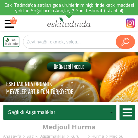
Eski Tadında'da satılan gıda ürünlerinim hiçbirinde katkı maddesi
yoktur. Soğutuculu Araçlar, 7 Gün Teslimat (İstanbul)
0
Planlı
İndirimler
ESKİ TADINDA ORGANİK
MEYVELER ARTIK TÜM TÜRKİYE'DE
Medjoul Hurma
Anasayfa
Sağlıklı Atıştırmalıklar
Kuru
Hurma
Medjoul