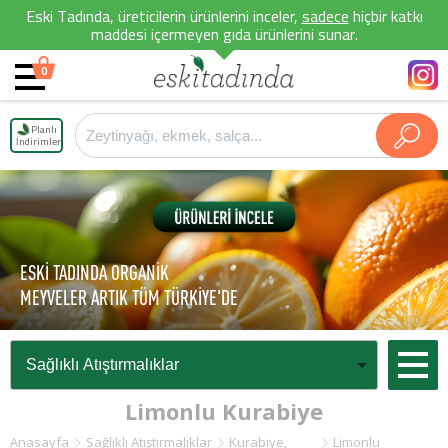
Eski Tadında, üreticilerin ürünlerini inceler,
sadece
hiçbir katkı
maddesi içermeyen gıda ürünlerini sunar.
0
Planlı
İndirimler
ESKİ TADINDA ORGANİK
MEYVELER ARTIK TÜM TÜRKİYE'DE
Limonlu Kurabiye
Anasayfa
Sağlıklı Atıştırmalıklar
Kurabiye,
Limonlu