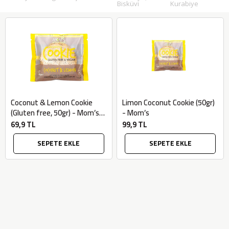
Bisküvi
Kurabiye
Coconut & Lemon Cookie
Limon Coconut Cookie (50gr)
(Gluten free, 50gr) - Mom’s
- Mom’s
Natural
69,9 TL
99,9 TL
SEPETE EKLE
SEPETE EKLE