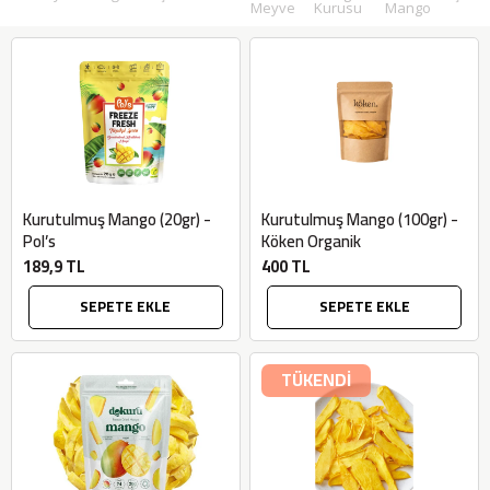
Meyve
Kurusu
Mango
Kurutulmuş Mango (20gr) -
Kurutulmuş Mango (100gr) -
Pol’s
Köken Organik
189,9 TL
400 TL
SEPETE EKLE
SEPETE EKLE
TÜKENDİ