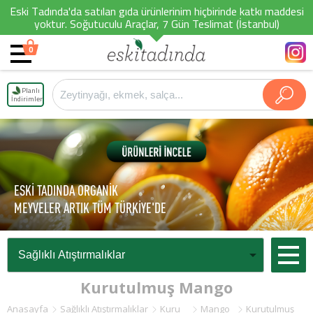
Eski Tadında'da satılan gıda ürünlerinim hiçbirinde katkı maddesi
yoktur. Soğutuculu Araçlar, 7 Gün Teslimat (İstanbul)
0
Planlı
İndirimler
ESKİ TADINDA ORGANİK
MEYVELER ARTIK TÜM TÜRKİYE'DE
Kurutulmuş Mango
Anasayfa
Sağlıklı Atıştırmalıklar
Kuru
Mango
Kurutulmuş