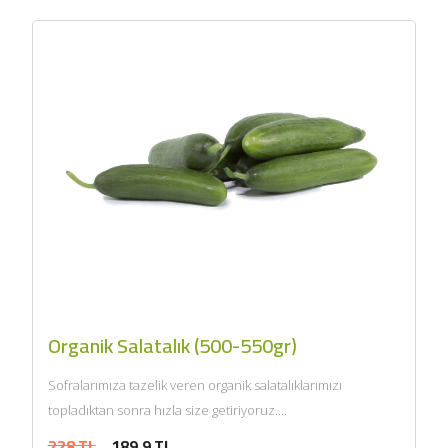
Organik Salatalık (500-550gr)
Sofralarımıza tazelik veren organik salatalıklarımızı
topladıktan sonra hızla size getiriyoruz....
228 TL
189,9 TL