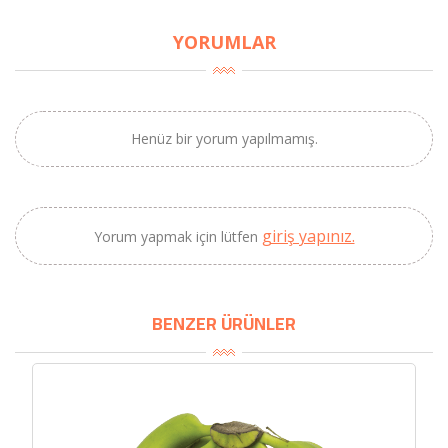
×
YORUMLAR
BU HAFTANIN PLANLI İNDİRİMİ
2320,00 TL
Sızma Zeytinyağı
2100,00 TL
(2025 Yeni Hasat,
Henüz bir yorum yapılmamış.
Güney Ege, 5 Litre) -
AtcaNova
giriş yapınız.
Yorum yapmak için lütfen
SEPETE EKLE
BENZER ÜRÜNLER