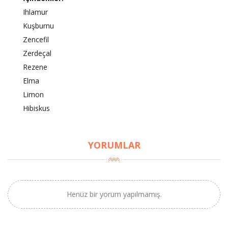
Ihlamur
Kuşburnu
Zencefil
Zerdeçal
Rezene
Elma
Limon
Hibiskus
YORUMLAR
Henüz bir yorum yapılmamış.
×
BU HAFTANIN PLANLI İNDİRİMİ