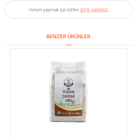
2320,00 TL
Sızma Zeytinyağı
giriş yapınız.
Yorum yapmak için lütfen
2100,00 TL
(2025 Yeni Hasat,
Güney Ege, 5 Litre) -
AtcaNova
BENZER ÜRÜNLER
SEPETE EKLE