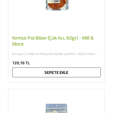
Kırmızı Pul Biber (Çok Acı, 60gr) - Mill &
More
Koruyucu, katkı ve kimyasal madde içermez. Afiyet olsun....
120,16 TL
SEPETE EKLE