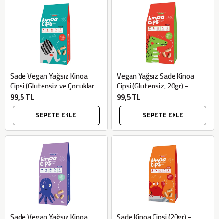
Sade Vegan Yağsız Kinoa
Vegan Yağsız Sade Kinoa
Cipsi (Glutensiz ve Çocuklara
Cipsi (Glutensiz, 20gr) -
Özel Tatlı Fil Ambalaj , 20gr) -
Slimplus
99,5 TL
99,5 TL
Slimplus
SEPETE EKLE
SEPETE EKLE
Sade Vegan Yağsız Kinoa
Sade Kinoa Cipsi (20gr) -