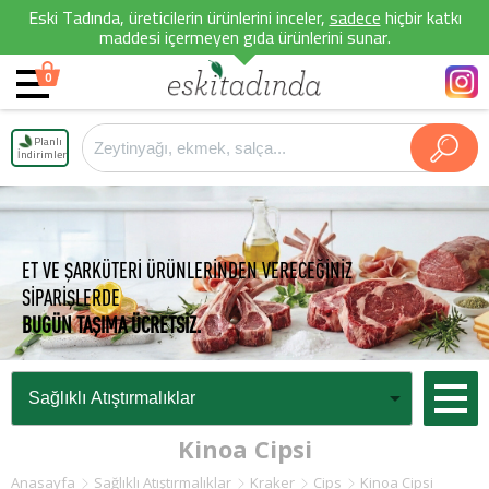
Eski Tadında, üreticilerin ürünlerini inceler,
sadece
hiçbir katkı
maddesi içermeyen gıda ürünlerini sunar.
0
Planlı
İndirimler
ET VE ŞARKÜTERİ ÜRÜNLERİNDEN VERECEĞİNİZ
SİPARİŞLERDE
BUGÜN TAŞIMA ÜCRETSİZ.
Kinoa Cipsi
Anasayfa
Sağlıklı Atıştırmalıklar
Kraker
Cips
Kinoa Cipsi