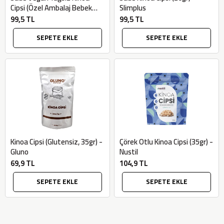
Cipsi (Özel Ambalaj Bebek
Slimplus
Ahtapot, 20gr) - Slimplus
99,5 TL
99,5 TL
SEPETE EKLE
SEPETE EKLE
Kinoa Cipsi (Glutensiz, 35gr) -
Çörek Otlu Kinoa Cipsi (35gr) -
Gluno
Nustil
69,9 TL
104,9 TL
SEPETE EKLE
SEPETE EKLE