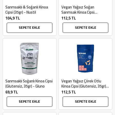
Sarımsaklı & Soğanlı Kinoa
Vegan Yağsız Soğan
Cipsi (35gr) - Nustil
Sarımsak Kinoa Cipsi
(Glutensiz, 35gr) - Slimplus
104,9 TL
112,5 TL
SEPETE EKLE
SEPETE EKLE
Sarımsaklı Soğanlı Kinoa Cipsi
Vegan Yağsız Çörek Otlu
(Glutensiz, 35gr) - Gluno
Kinoa Cipsi (Glutensiz, 35gr) -
Slimplus
69,9 TL
112,5 TL
SEPETE EKLE
SEPETE EKLE