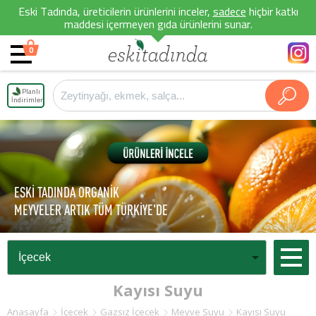
Eski Tadında, üreticilerin ürünlerini inceler,
sadece
hiçbir katkı
maddesi içermeyen gıda ürünlerini sunar.
0
Planlı
İndirimler
ESKİ TADINDA ORGANİK
MEYVELER ARTIK TÜM TÜRKİYE'DE
Kayısı Suyu
Anasayfa
İçecek
Gazsız İçecek
Meyve Suyu
Kayısı Suyu