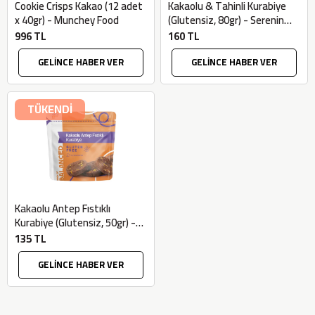
Cookie Crisps Kakao (12 adet
Kakaolu & Tahinli Kurabiye
x 40gr) - Munchey Food
(Glutensiz, 80gr) - Serenin
Doğal Dünyası
996 TL
160 TL
GELİNCE HABER VER
GELİNCE HABER VER
TÜKENDİ
Kakaolu Antep Fıstıklı
Kurabiye (Glutensiz, 50gr) -
Kind Of Balanced
135 TL
GELİNCE HABER VER