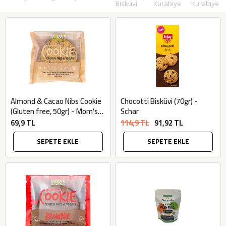
Bisküvi
Kurabiye
Kurabiye
Almond & Cacao Nibs Cookie
Chocotti Bisküvi (70gr) -
(Gluten free, 50gr) - Mom’s
Schar
Natural
69,9 TL
114,9 TL
91,92 TL
SEPETE EKLE
SEPETE EKLE