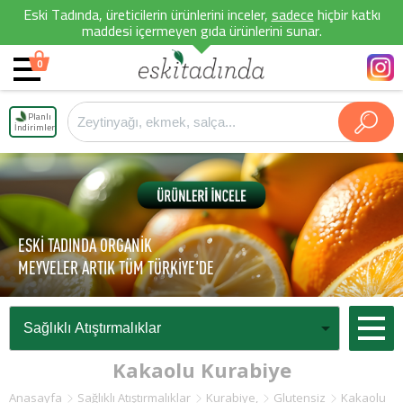
Eski Tadında, üreticilerin ürünlerini inceler,
sadece
hiçbir katkı
maddesi içermeyen gıda ürünlerini sunar.
0
Planlı
İndirimler
ESKİ TADINDA ORGANİK
MEYVELER ARTIK TÜM TÜRKİYE'DE
Kakaolu Kurabiye
Anasayfa
Sağlıklı Atıştırmalıklar
Kurabiye,
Glutensiz
Kakaolu