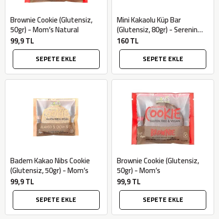
Brownie Cookie (Glutensiz,
Mini Kakaolu Küp Bar
50gr) - Mom’s Natural
(Glutensiz, 80gr) - Serenin
Doğal Dünyası
99,9 TL
160 TL
SEPETE EKLE
SEPETE EKLE
Badem Kakao Nibs Cookie
Brownie Cookie (Glutensiz,
(Glutensiz, 50gr) - Mom’s
50gr) - Mom’s
99,9 TL
99,9 TL
SEPETE EKLE
SEPETE EKLE