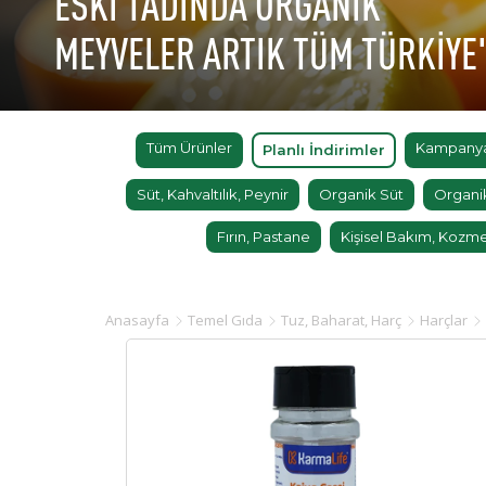
ESKİ TADINDA ORGANİK
MEYVELER ARTIK TÜM TÜRKİYE
Tüm Ürünler
Kampanyal
Planlı İndirimler
Süt, Kahvaltılık, Peynir
Organik Süt
Organi
Fırın, Pastane
Kişisel Bakım, Kozme
Anasayfa
Temel Gıda
Tuz, Baharat, Harç
Harçlar