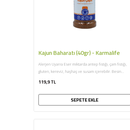
Kajun Baharatı (40gr) - Karmalife
Alerjen Uyarısı Eser miktarda antep fıstığı, çam fıstığı,
gluten, kereviz, haşhaş ve susam içerebilir. Besin
Değerleri (100gr için) Enerji: 245kcal Yağ:...
119,9 TL
SEPETE EKLE