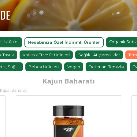
'DE
ı Ürünler
Organik Sebz
Hesabınıza Özel İndirimli Ürünler
k Tavuk
Katkısız Et ve Et Ürünleri
Sağlıklı Atıştırmalıklar
Tem
tik, Sağlık
Bebek Ürünleri
Vegan
Deterjan, Temizlik
Ev
Kajun Baharatı
Kajun Baharatı