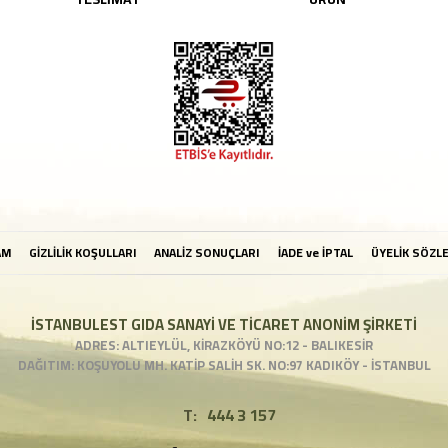
AM
GİZLİLİK KOŞULLARI
ANALİZ SONUÇLARI
İADE ve İPTAL
ÜYELİK SÖZL
İSTANBULEST GIDA SANAYİ VE TİCARET ANONİM ŞİRKETİ
ADRES: ALTIEYLÜL, KİRAZKÖYÜ NO:12 - BALIKESİR
DAĞITIM: KOŞUYOLU MH. KATİP SALİH SK. NO:97 KADIKÖY - İSTANBUL
T:
444 3 157