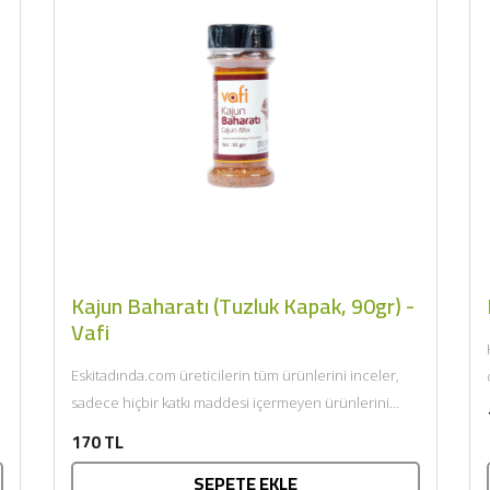
BU HAFTANIN PLANLI İNDİRİMİ
2320,00 TL
Sızma Zeytinyağı (2025
Kajun Baharatı (Tuzluk Kapak, 90gr) -
2100,00 TL
Yeni Hasat, Güney Ege, 5
Vafi
Litre) - AtcaNova
Eskitadında.com üreticilerin tüm ürünlerini inceler,
SEPETE EKLE
sadece hiçbir katkı maddesi içermeyen ürünlerini
sunar. Afiyet olsun....
170 TL
SEPETE EKLE