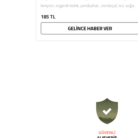
kimyon, organik kekik, yenibahar, zerdeçal, toz soğan,
doğal kaynak...
185 TL
GELİNCE HABER VER
GÜVENLİ
ALIŞVERİŞ