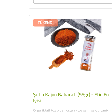
TÜKENDİ
Şefin Kajun Baharatı (55gr) - Etin En
İyisi
Organik tatlı toz biber, organik toz sarımsak, organik