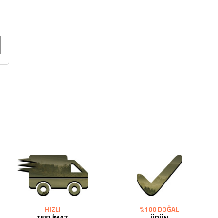
HIZLI
%100 DOĞAL
TESLİMAT
ÜRÜN