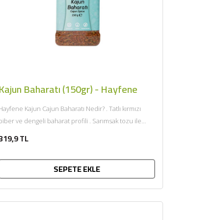
Kajun Baharatı (150gr) - Hayfene
Hayfene Kajun Cajun Baharatı Nedir? . Tatlı kırmızı
biber ve dengeli baharat profili . Sarımsak tozu ile
belirgin aroma ....
319,9 TL
SEPETE EKLE