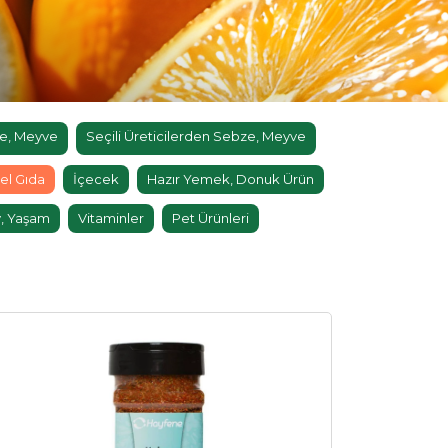
e, Meyve
Seçili Üreticilerden Sebze, Meyve
el Gıda
İçecek
Hazır Yemek, Donuk Ürün
, Yaşam
Vitaminler
Pet Ürünleri