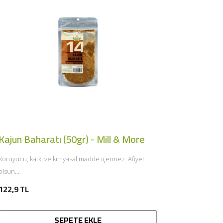
×
Kajun Baharatı (50gr) - Mill & More
Koruyucu, katkı ve kimyasal madde içermez. Afiyet
olsun....
122,9 TL
SEPETE EKLE