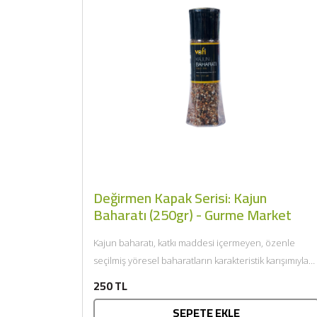
Değirmen Kapak Serisi: Kajun
Baharatı (250gr) - Gurme Market
Kajun baharatı, katkı maddesi içermeyen, özenle
seçilmiş yöresel baharatların karakteristik karışımıyla
hazırlanır. Değirmen kapaklı ambalajı sayesinde
250 TL
aroma...
SEPETE EKLE