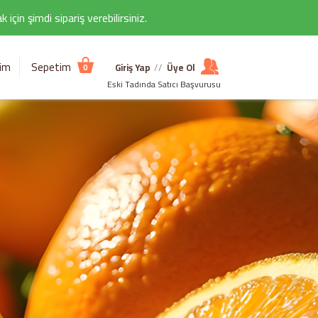
çin şimdi sipariş verebilirsiniz.
şim
Sepetim
Giriş Yap
//
Üye Ol
0
Eski Tadında Satıcı Başvurusu