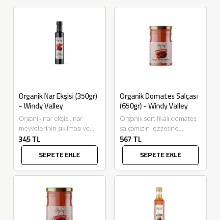
Organik Nar Ekşisi (350gr)
Organik Domates Salçası
- Windy Valley
(650gr) - Windy Valley
Organik nar ekşisi, nar
Organik sertifikalı domates
meyvelerinin sıkılması ve
salçamızın lezzetine
345 TL
567 TL
fermente edilmesiyle elde
bayılacaksınız. Çorba, sos,
edilen doğal bir sırdır. Bu
makarna sosu, pizza sosu
SEPETE EKLE
SEPETE EKLE
lezzetli sos,...
çeşnilendirmede
kullanabilirsiniz. Ayrıca,
salata sosları,...