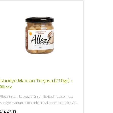
İstiridye Mantarı Turşusu (210gr) -
Allezz
Allezz'in tüm katkısız ürünleri Eskitadında.com'da.
İstiridye mantarı, elma sirkesi, bal, sarımsak, kekik ve
tuz kullanılarak hazırlanıyor. Tamamen...
414,45 TL