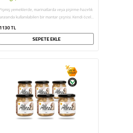
×
Pişmiş yemeklerde, marinatlarda veya pişirme-hazırlık
sırasında kullanılabilen bir mantar çeşnisi. Kendi özel
çiftliklerimizden gelen taze istiridye mantarları
1130 TL
kurutulup...
SEPETE EKLE