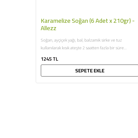
Karamelize Soğan (6 Adet x 210gr) -
Allezz
Soğan, ayçiçek yağı, bal, balzamik sirke ve tuz
kullanılarak kısık ateşte 2 saatten fazla bir süre
pişirilerek...
1245 TL
SEPETE EKLE