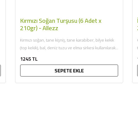
Kırmızı Soğan Turşusu (6 Adet x
210gr) - Allezz
Kırmızı soğan, tane kişniş, tane karabiber, bilye kekik
(top kekik), bal, deniz tuzu ve elma sirkesi kullanılarak...
1245 TL
SEPETE EKLE