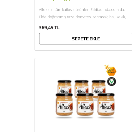
Allezz'in tüm katkısız ürünleri Eskitadında.com'da.
Elde doğranmış taze domates, sarımsak, bal, kekik,
mercanköşk, fesleğen, defne yaprağı, domates...
369,45 TL
SEPETE EKLE