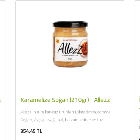
z
Karamelize Soğan (210gr) - Allezz
Allezz'in tüm katkısız ürünleri Eskitadında.com'da.
Soğan, Ayçiçek yağı, bal, balzamik sirke ve tuz
kullanılarak kısık ateşte 2...
354,45 TL