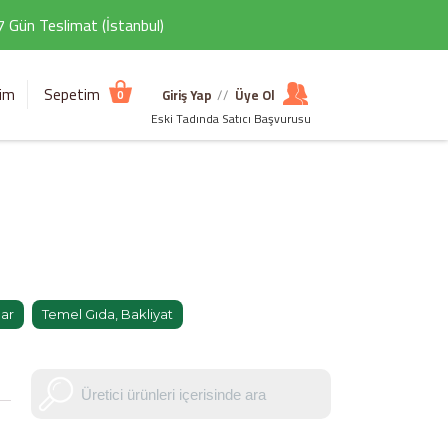
 7 Gün Teslimat (İstanbul)
şim
Sepetim
Giriş Yap
//
Üye Ol
0
Eski Tadında Satıcı Başvurusu
lar
Temel Gıda, Bakliyat