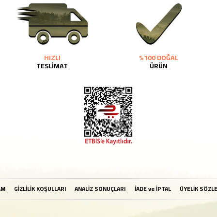
HIZLI
%100 DOĞAL
TESLİMAT
ÜRÜN
AM
GİZLİLİK KOŞULLARI
ANALİZ SONUÇLARI
İADE ve İPTAL
ÜYELİK SÖZL