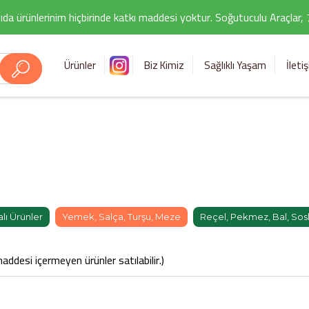
ıda ürünlerinim hiçbirinde katkı maddesi yoktur. Soğutuculu Araçlar,
Ürünler
Biz Kimiz
Sağlıklı Yaşam
İleti
ı Ürünler
Yemek, Salça, Turşu, Meze
Reçel, Pekmez, Bal, Sos
addesi içermeyen ürünler satılabilir.)