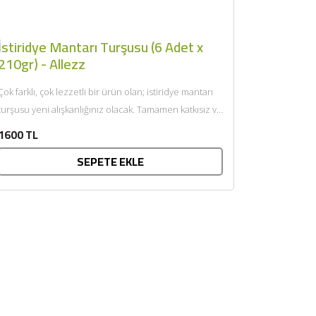
İstiridye Mantarı Turşusu (6 Adet x
210gr) - Allezz
Çok farklı, çok lezzetli bir ürün olan; istiridye mantarı
turşusu yeni alışkanlığınız olacak. Tamamen katkısız ve
doğal...
1600 TL
SEPETE EKLE