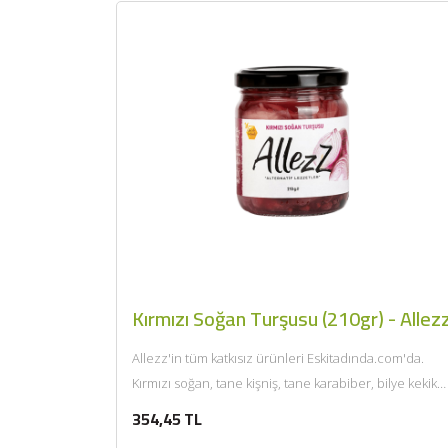
Kırmızı Soğan Turşusu (210gr) - Allez
Allezz'in tüm katkısız ürünleri Eskitadında.com'da.
Kırmızı soğan, tane kişniş, tane karabiber, bilye kekik
(top kekik), bal, deniz...
354,45 TL