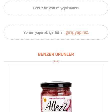
×
BU HAFTANIN PLANLI İNDİRİMİ
Henüz bir yorum yapılmamış.
2690,00 TL
Kaan Olgun Hasat
2071,30 TL
Naturel Sızma
giriş yapınız.
Yorum yapmak için lütfen
Zeytinyağı (5lt, Soğuk
Sıkım) - Bilgem
Zeytincilik
BENZER ÜRÜNLER
SEPETE EKLE