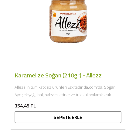
Karamelize Soğan (210gr) - Allezz
Allezz'in tüm katkısız ürünleri Eskitadında.com'da. Soğan,
Ayçiçek yağı, bal, balzamik sirke ve tuz kullanılarak kısık
ateşte 2...
354,45 TL
SEPETE EKLE