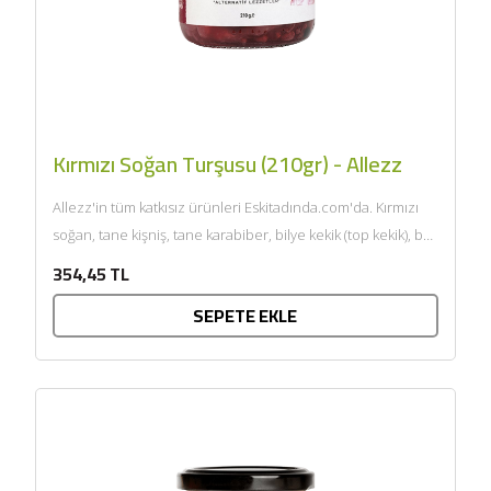
Kırmızı Soğan Turşusu (210gr) - Allezz
Allezz'in tüm katkısız ürünleri Eskitadında.com'da. Kırmızı
soğan, tane kişniş, tane karabiber, bilye kekik (top kekik), bal,
deniz...
354,45 TL
SEPETE EKLE