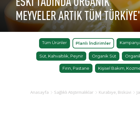
ESKİ TADINDA ORGANİK
MEYVELER ARTIK TÜM TÜRKİYE
Tüm Ürünler
Kampanyal
Planlı İndirimler
Süt, Kahvaltılık, Peynir
Organik Süt
Organi
Fırın, Pastane
Kişisel Bakım, Kozme
Anasayfa
Sağlıklı Atıştırmalıklar
Kurabiye, Bisküvi
J