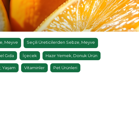
e, Meyve
Seçili Üreticilerden Sebze, Meyve
el Gıda
İçecek
Hazır Yemek, Donuk Ürün
, Yaşam
Vitaminler
Pet Ürünleri
×