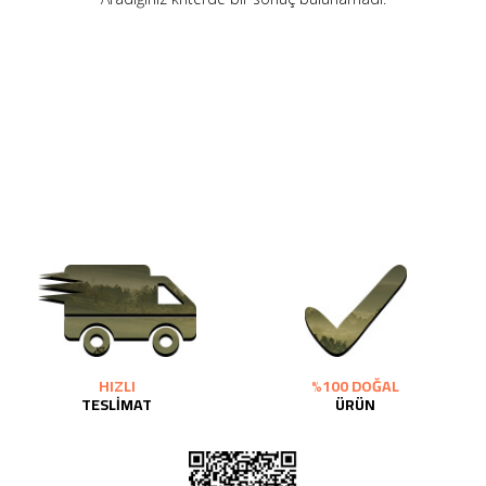
2690,00 TL
Kaan Olgun Hasat
2071,30 TL
Naturel Sızma Zeytinyağı
(5lt, Soğuk Sıkım) - Bilgem
Zeytincilik
SEPETE EKLE
HIZLI
%100 DOĞAL
TESLİMAT
ÜRÜN