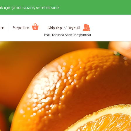
çin şimdi sipariş verebilirsiniz.
şim
Sepetim
Giriş Yap
//
Üye Ol
0
Eski Tadında Satıcı Başvurusu