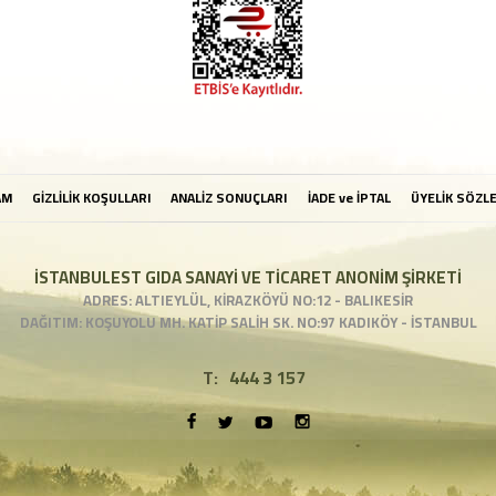
AM
GİZLİLİK KOŞULLARI
ANALİZ SONUÇLARI
İADE ve İPTAL
ÜYELİK SÖZL
İSTANBULEST GIDA SANAYİ VE TİCARET ANONİM ŞİRKETİ
ADRES: ALTIEYLÜL, KİRAZKÖYÜ NO:12 - BALIKESİR
DAĞITIM: KOŞUYOLU MH. KATİP SALİH SK. NO:97 KADIKÖY - İSTANBUL
T:
444 3 157