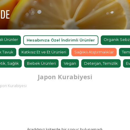
'DE
ı Ürünler
Organik Sebz
Hesabınıza Özel İndirimli Ürünler
k Tavuk
Katkısız Et ve Et Ürünleri
Sağlıklı Atıştırmalıklar
Tem
tik, Sağlık
Bebek Ürünleri
Vegan
Deterjan, Temizlik
Ev
Japon Kurabiyesi
apon Kurabiyesi
BU HAFTANIN PLANLI İNDİRİMİ
Aradığınız kriterde bir sonuç bulunamadı.