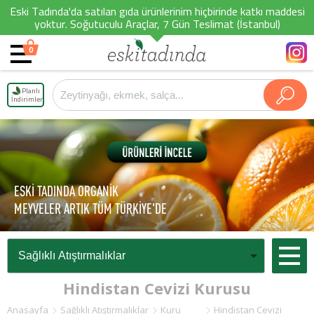
Eski Tadında'da satılan gıda ürünlerinim hiçbirinde katkı maddesi
yoktur. Soğutuculu Araçlar, 7 Gün Teslimat (İstanbul)
0
Planlı
İndirimler
ESKİ TADINDA ORGANİK
MEYVELER ARTIK TÜM TÜRKİYE'DE
Hindistan Cevizi Kurusu
Anasayfa
Sağlıklı Atıştırmalıklar
Kuru
Hindistan Cevizi