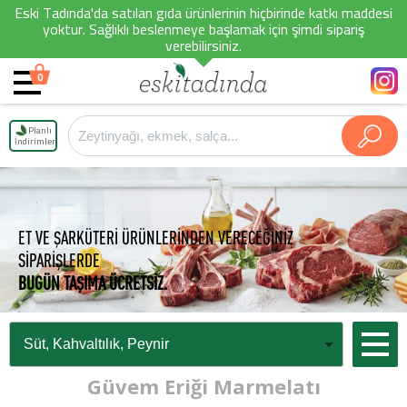
Eski Tadında'da satılan gıda ürünlerinin hiçbirinde katkı maddesi
yoktur. Sağlıklı beslenmeye başlamak için şimdi sipariş
verebilirsiniz.
0
Planlı
İndirimler
ET VE ŞARKÜTERİ ÜRÜNLERİNDEN VERECEĞİNİZ
SİPARİŞLERDE
BUGÜN TAŞIMA ÜCRETSİZ.
Güvem Eriği Marmelatı