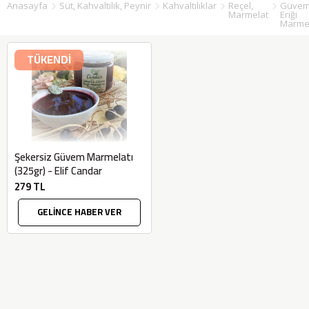
Anasayfa
Süt, Kahvaltılık, Peynir
Kahvaltılıklar
Reçel,
Güve
Marmelat
Eriği
Marmel
TÜKENDİ
Şekersiz Güvem Marmelatı
(325gr) - Elif Candar
279 TL
GELİNCE HABER VER