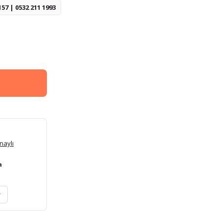
157 | 0532 211 1993
naylı
a
r