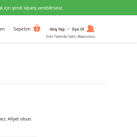
çin şimdi sipariş verebilirsiniz.
şim
Sepetim
Giriş Yap
//
Üye Ol
0
Eski Tadında Satıcı Başvurusu
z. Afiyet olsun.