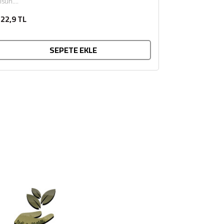
lsun....
22,9 TL
SEPETE EKLE