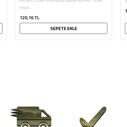
Koruyucu, katkı ve kimyasal madde içermez. Afiyet
o
olsun....
1
120,16 TL
SEPETE EKLE