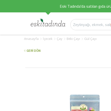
Eski Tadında'da satılan gıda ürü
Anasayfa
İçecek
Çay
Bitki Çayı
Gül Çayı
GERİ DÖN