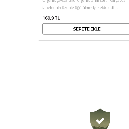
Organik çavdar unu, organik tarım sertifikalı çavdar
tanelerinin özenle öğütülmesiyle elde edilir.
Kendine özgü aroması ve doğal...
169,9 TL
SEPETE EKLE