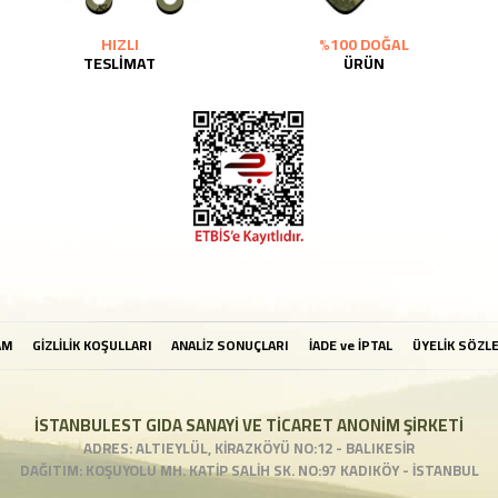
HIZLI
%100 DOĞAL
TESLİMAT
ÜRÜN
AM
GİZLİLİK KOŞULLARI
ANALİZ SONUÇLARI
İADE ve İPTAL
ÜYELİK SÖZL
İSTANBULEST GIDA SANAYİ VE TİCARET ANONİM ŞİRKETİ
ADRES: ALTIEYLÜL, KİRAZKÖYÜ NO:12 - BALIKESİR
DAĞITIM: KOŞUYOLU MH. KATİP SALİH SK. NO:97 KADIKÖY - İSTANBUL