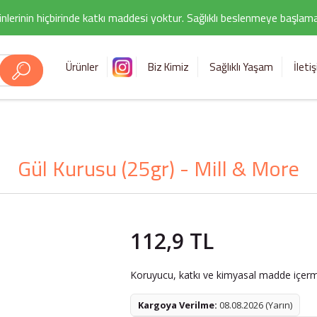
nlerinin hiçbirinde katkı maddesi yoktur. Sağlıklı beslenmeye başlamak i
Ürünler
Biz Kimiz
Sağlıklı Yaşam
İleti
Gül Kurusu (25gr) - Mill & More
112,9 TL
Koruyucu, katkı ve kimyasal madde içerme
Kargoya Verilme:
08.08.2026 (Yarın)